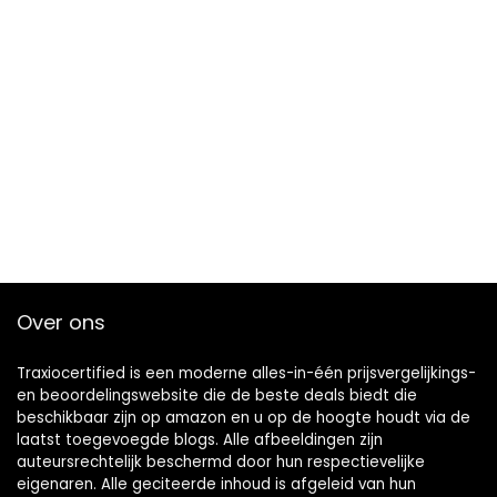
Over ons
Traxiocertified is een moderne alles-in-één prijsvergelijkings-
en beoordelingswebsite die de beste deals biedt die
beschikbaar zijn op amazon en u op de hoogte houdt via de
laatst toegevoegde blogs. Alle afbeeldingen zijn
auteursrechtelijk beschermd door hun respectievelijke
eigenaren. Alle geciteerde inhoud is afgeleid van hun