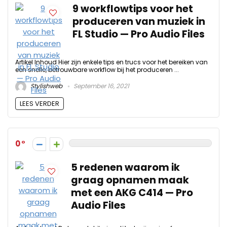
9 workflowtips voor het
produceren van muziek in
FL Studio — Pro Audio Files
Artikel Inhoud Hier zijn enkele tips en trucs voor het bereiken van
een snelle, betrouwbare workflow bij het produceren ...
Stylishweb
September 16, 2021
LEES VERDER
0
5 redenen waarom ik
graag opnamen maak
met een AKG C414 — Pro
Audio Files