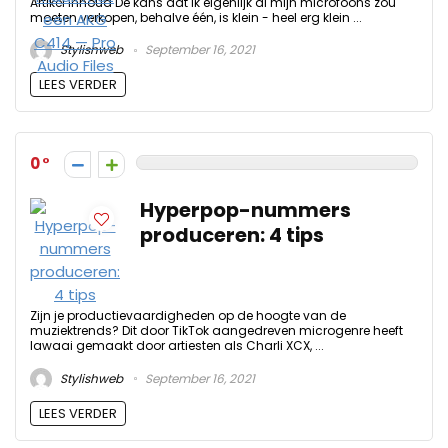
Artikel Inhoud De kans dat ik eigenlijk al mijn microfoons zou
moeten verkopen, behalve één, is klein - heel erg klein ...
Stylishweb
September 16, 2021
LEES VERDER
0
Hyperpop-nummers
produceren: 4 tips
Zijn je productievaardigheden op de hoogte van de
muziektrends? Dit door TikTok aangedreven microgenre heeft
lawaai gemaakt door artiesten als Charli XCX, ...
Stylishweb
September 16, 2021
LEES VERDER