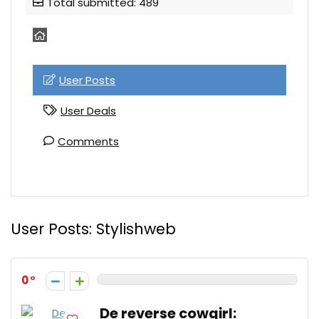
Total submitted: 489
User Posts
User Deals
Comments
User Posts:
Stylishweb
0
De reverse cowgirl: