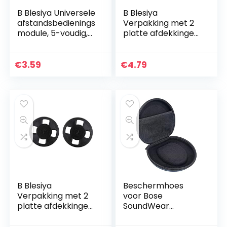
B Blesiya Universele
B Blesiya
afstandsbedienings
Verpakking met 2
module, 5-voudig,
platte afdekkingen
transmissiebuizen
voor de controller,
voor infrarood
wit
ontvanger.
€
3.59
€
4.79
B Blesiya
Beschermhoes
Verpakking met 2
voor Bose
platte afdekkingen
SoundWear
voor de controller,
Companion
zwart
luidspreker, reistas,