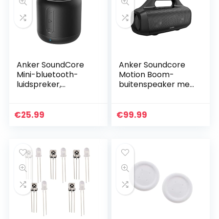
iPhone, Samsung
uitstekende geluid
enz. (zwart)
en bas
Anker SoundCore
Anker Soundcore
Mini-bluetooth-
Motion Boom-
luidspreker,
buitenspeaker met
compacte
titanium drivers,
luidspreker met 15
BassUp-
uur speeltijd,
technologie, IPX7-
€
25.99
€
99.99
fantastisch geluid,
waterdicht, 24u
20 meter Bluetooth
speeltijd,
bereik, FM-radio en
Soundcore-app,
intensieve bas
ingebouwd
handvat,
draagbare
Bluetooth-speaker
voor buiten,
camping