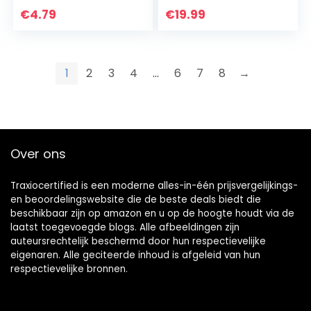
stofdicht,
€
4.79
€
19.99
schokbestendig,
harde schaal, met
gesp
1
2
3
4
…
6
7
8
→
Over ons
Traxiocertified is een moderne alles-in-één prijsvergelijkings-
en beoordelingswebsite die de beste deals biedt die
beschikbaar zijn op amazon en u op de hoogte houdt via de
laatst toegevoegde blogs. Alle afbeeldingen zijn
auteursrechtelijk beschermd door hun respectievelijke
eigenaren. Alle geciteerde inhoud is afgeleid van hun
respectievelijke bronnen.