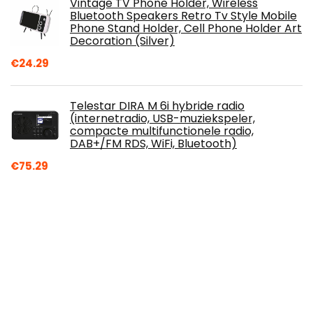
Vintage TV Phone Holder, Wireless
Bluetooth Speakers Retro Tv Style Mobile
Phone Stand Holder, Cell Phone Holder Art
Decoration (Silver)
€
24.29
Telestar DIRA M 6i hybride radio
(internetradio, USB-muziekspeler,
compacte multifunctionele radio,
DAB+/FM RDS, WiFi, Bluetooth)
€
75.29
JBL Xtreme 3 draadloze, draagbare
waterdichte luidspreker met Bluetooth,
met oplaadkabel, zwart
€
299.00
Original
Current
€
204.00
price
price
was:
is: