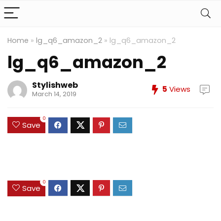
Home
»
lg_q6_amazon_2
»
lg_q6_amazon_2
lg_q6_amazon_2
Stylishweb
5
Views
March 14, 2019
0
Save
0
Save