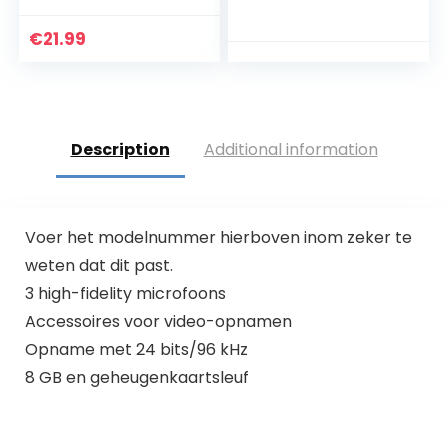
Reverse Portable
geïntegreerd
Audio USB-
bluetooth,
€
21.99
tapespeler met
rechtstreeks USB,
koptelefoon, Geen
2-Mik-
Computer Nodig
ruisonderdrukking,
fade-in/fade-out
functie,
Description
Additional information
trimmen/overdubb
ing bewerking en 8
GB
Voer het modelnummer hierboven inom zeker te
weten dat dit past.
3 high-fidelity microfoons
Accessoires voor video-opnamen
Opname met 24 bits/96 kHz
8 GB en geheugenkaartsleuf