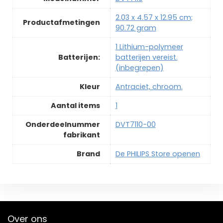
‎2.03 x 4.57 x 12.95 cm;
Productafmetingen
90.72 gram
‎1 Lithium-polymeer
Batterijen:
batterijen vereist.
(inbegrepen)
Kleur
‎Antraciet, chroom.
Aantal items
‎1
Onderdeelnummer
‎DVT7110-00
fabrikant
Brand
De PHILIPS Store openen
Over ons