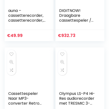
auna –
DIGITNOW!
cassetterecorder,
Draagbare
cassetterecorder,
cassettespeler /
dicteerapparaat,
cassette naar
cassetterecorder,
mp3-converter
ingebouwde
Leg cassetteband
€
49.99
€
932.73
luidspreker,
vast op MP3 / CD-
automatische
audio via USB
uitschakeling,
microfoon- en
hoofdtelefoonaansl
uiting, USB, zwart
Cassettespeler
Olympus LS-P4 Hi-
Naar MP3-
Res audiorecorder
converter Retro
met TRESMIC 3-
Walkman Auto
microfoonsysteem,