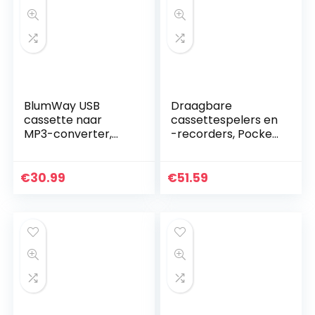
BlumWay USB
Draagbare
cassette naar
cassettespelers en
MP3-converter,
-recorders, Pocket
draagbare
Cassette naar
cassettespeler
MP3-converter
digitale
USB-flashstation
€
30.99
€
51.59
cassetteconverter
Capture Audio
audio muziekspeler
Music Player, Mini
cassetteconverter
Music Player
met hoofdtelefoon
Walkman met 1 Paif
en draagtas
hoofdtelefoon
(PC000249)