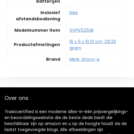
batterijen
Inclusief
‎Nee
afstandsbediening
Modelnummer item
‎GVPS525SR
‎16 x 5 x 10.01 cm; 231.33
Productafmetingen
gram
Brand
Merk: Groov-e
Over ons
Traxiocertified is een moderne alles-in-één prijsvergelijkings-
en beoordelingswebsite die de beste deals biedt die
beschikbaar zijn op amazon en u op de hoogte houdt via de
laatst toegevoegde blogs. Alle afbeeldingen zijn