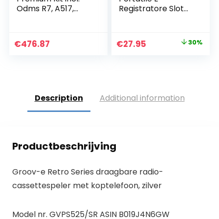
Odms R7, A517,
Registratore Slot
CR21, KP30, CS151, li-
Usb & Scheda Sd
92B, V741010BE000
Ricatech Pr85
(R7, A517, CR21,
Original
Current
€
476.87
€
27.95
30%
KP30, CS151, li-92B)
price
price
was:
is:
€39.95.
€27.95.
Description
Additional information
Productbeschrijving
Groov-e Retro Series draagbare radio-
cassettespeler met koptelefoon, zilver
Model nr. GVPS525/SR ASIN B019J4N6GW