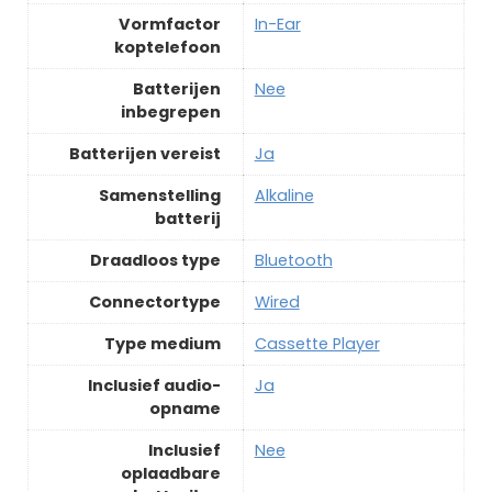
Vormfactor
‎In-Ear
koptelefoon
Batterijen
‎Nee
inbegrepen
Batterijen vereist
‎Ja
Samenstelling
‎Alkaline
batterij
Draadloos type
‎Bluetooth
Connectortype
‎Wired
Type medium
‎Cassette Player
Inclusief audio-
‎Ja
opname
Inclusief
‎Nee
oplaadbare