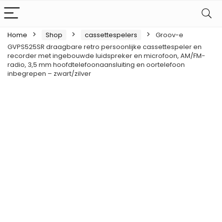
Home
Shop
cassettespelers
Groov-e
GVPS525SR draagbare retro persoonlijke cassettespeler en
recorder met ingebouwde luidspreker en microfoon, AM/FM-
radio, 3,5 mm hoofdtelefoonaansluiting en oortelefoon
inbegrepen – zwart/zilver