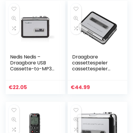
Nedis Nedis –
Draagbare
Draagbare USB
cassettespeler
Cassette-to-MP3
cassettespeler
Converter –
vangt cassette
Cassettes
recorder cassette
omzetten naar
converter digitale
€
22.05
€
44.99
MP3-formaat –
audio muziekspeler
Met USB-Kabel en
met koptelefoon
software – 2x AA /
LR6 0.55 m Grijs