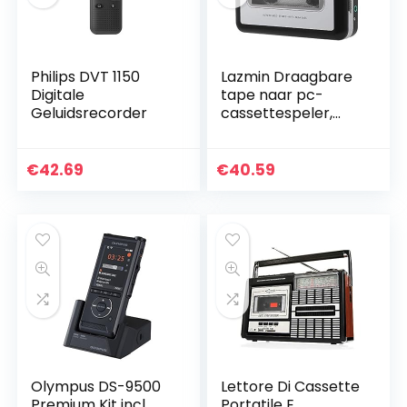
Philips DVT 1150
Lazmin Draagbare
Digitale
tape naar pc-
Geluidsrecorder
cassettespeler,
digitale USB-
cassettespeler van
Tapes naar MP3-
€
42.69
€
40.59
cd-converter Leg
muziekspeler vast
Olympus DS-9500
Lettore Di Cassette
Premium Kit incl.
Portatile E