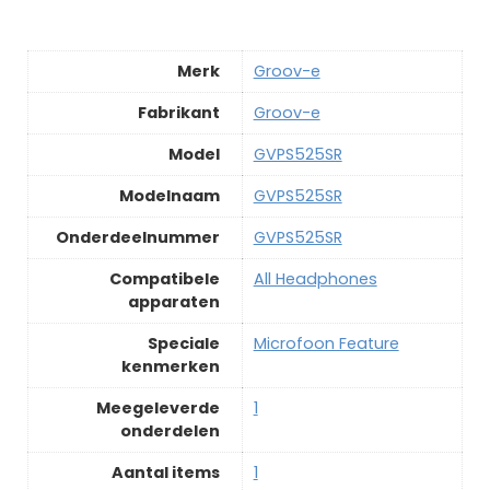
Merk
‎Groov-e
Fabrikant
‎Groov-e
Model
‎GVPS525SR
Modelnaam
‎GVPS525SR
Onderdeelnummer
‎GVPS525SR
Compatibele
‎All Headphones
apparaten
Speciale
‎Microfoon Feature
kenmerken
Meegeleverde
‎1
onderdelen
Aantal items
‎1