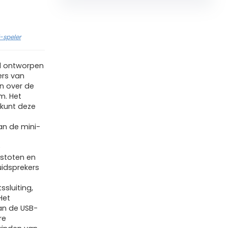
-speler
al ontworpen
ers van
n over de
cm. Het
 kunt deze
an de mini-
e
 stoten en
idsprekers
sluiting,
Het
an de USB-
re