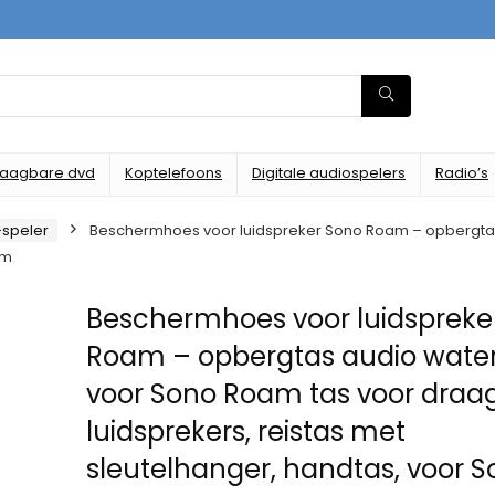
raagbare dvd
Koptelefoons
Digitale audiospelers
Radio’s
-speler
Beschermhoes voor luidspreker Sono Roam – opbergtas
am
Beschermhoes voor luidspreke
Roam – opbergtas audio water
voor Sono Roam tas voor draa
luidsprekers, reistas met
sleutelhanger, handtas, voor 