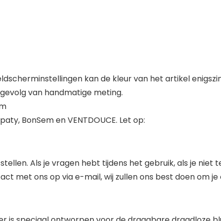
eldscherminstellingen kan de kleur van het artikel enigszi
s gevolg van handmatige meting.
am
Topaty, BonSem en VENTDOUCE. Let op:
stellen. Als je vragen hebt tijdens het gebruik, als je ni
ct met ons op via e-mail, wij zullen ons best doen om je
er is speciaal ontworpen voor de draagbare draadloze b