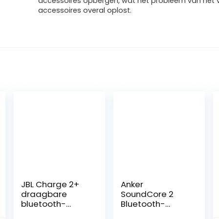
accessoires opbergen, wat het probleem van het 
accessoires overal oplost.
JBL Charge 2+
Anker
draagbare
SoundCore 2
bluetooth-
Bluetooth-
luidspreker,
luidspreker,