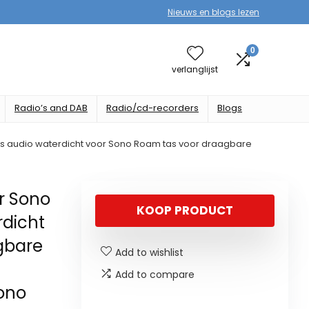
Nieuws en blogs lezen
0
verlanglijst
Radio’s and DAB
Radio/cd-recorders
Blogs
 audio waterdicht voor Sono Roam tas voor draagbare
r Sono
KOOP PRODUCT
dicht
gbare
Add to wishlist
Add to compare
Sono