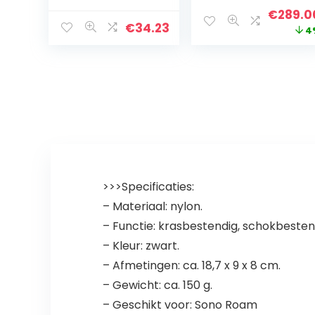
speaker –
Origina
€
289.0
Draadloze
€
34.23
price
4
waterbestendig
e speaker met
was:
lange accuduur,
€299.9
Zilver
>>>Specificaties:
– Materiaal: nylon.
– Functie: krasbestendig, schokbestend
– Kleur: zwart.
– Afmetingen: ca. 18,7 x 9 x 8 cm.
– Gewicht: ca. 150 g.
– Geschikt voor: Sono Roam