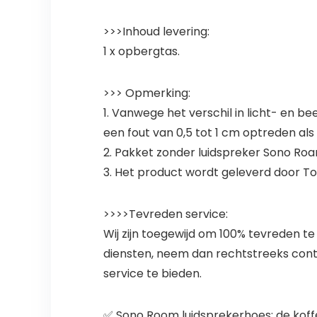
>>>Inhoud levering:
1 x opbergtas.
>>> Opmerking:
1. Vanwege het verschil in licht- en be
een fout van 0,5 tot 1 cm optreden al
2. Pakket zonder luidspreker Sono Ro
3. Het product wordt geleverd door 
>>>>Tevreden service:
Wij zijn toegewijd om 100% tevreden te 
diensten, neem dan rechtstreeks conta
service te bieden.
✅ Sono Room luidsprekerhoes: de koff