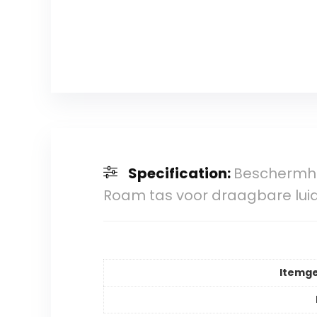
Specification:
Beschermho
Roam tas voor draagbare luid
Itemg