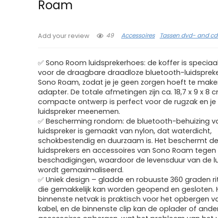
Roam
49
Accessoires
Tassen dvd- and cd
Add your review
✅ Sono Room luidsprekerhoes: de koffer is specia
voor de draagbare draadloze bluetooth-luidsprek
Sono Roam, zodat je je geen zorgen hoeft te make
adapter. De totale afmetingen zijn ca. 18,7 x 9 x 8 
compacte ontwerp is perfect voor de rugzak en je
luidspreker meenemen.
✅ Bescherming rondom: de bluetooth-behuizing v
luidspreker is gemaakt van nylon, dat waterdicht,
schokbestendig en duurzaam is. Het beschermt d
luidsprekers en accessoires van Sono Roam tegen
beschadigingen, waardoor de levensduur van de lu
wordt gemaximaliseerd.
✅ Uniek design – gladde en robuuste 360 graden rits
die gemakkelijk kan worden geopend en gesloten. 
binnenste netvak is praktisch voor het opbergen v
kabel, en de binnenste clip kan de oplader of ande