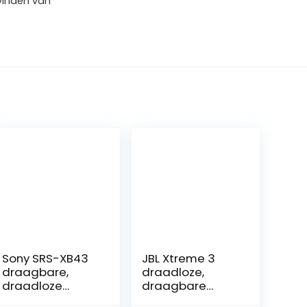
vinden van
Sony SRS-XB43
JBL Xtreme 3
draagbare,
draadloze,
draadloze
draagbare
Bluetooth-
waterdichte