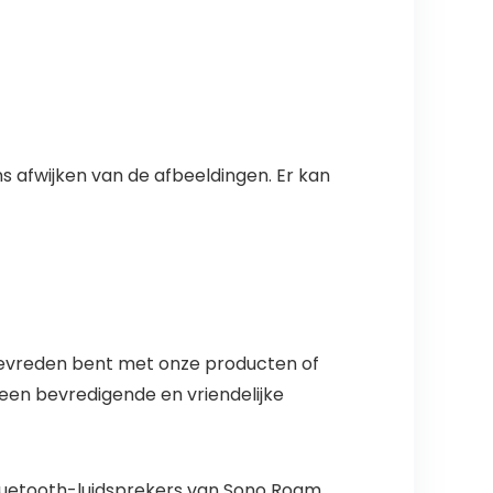
ns afwijken van de afbeeldingen. Er kan
et tevreden bent met onze producten of
 een bevredigende en vriendelijke
luetooth-luidsprekers van Sono Roam,