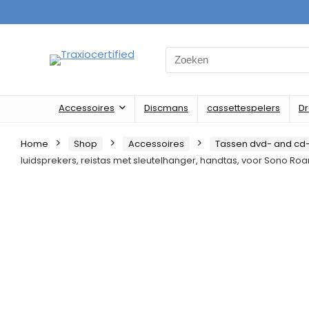
Search
for:
Accessoires
Discmans
cassettespelers
D
Home
Shop
Accessoires
Tassen dvd- and cd
luidsprekers, reistas met sleutelhanger, handtas, voor Sono Ro