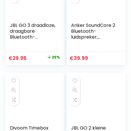
JBL GO 3 draadloze,
Anker SoundCore 2
draagbare
Bluetooth-
Bluetooth-
luidspreker,
luidspreker met
fantastisch geluid,
geïntegreerde lus
enorme bas met
voor onderweg,
dubbele basdrivers,
Original
Current
€
29.95
25%
€
39.99
USB C-
24-uurs accu,
price
price
oplaadkabel, zwart
verbeterde IPX7
waterbescherming,
was:
is:
draadloze
€39.99.
€29.95.
luidspreker voor
iPhone, Samsung
(zwart)
Divoom Timebox
JBL GO 2 kleine