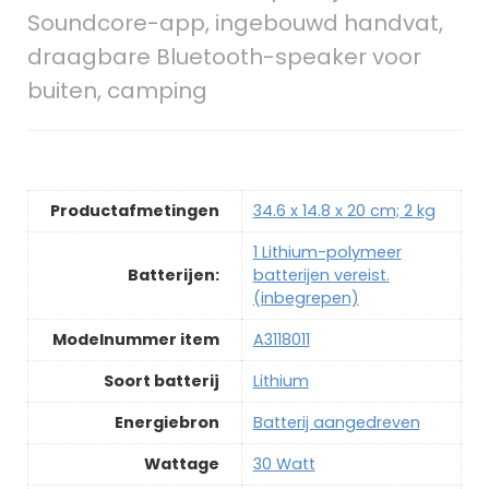
Soundcore-app, ingebouwd handvat,
draagbare Bluetooth-speaker voor
buiten, camping
Productafmetingen
‎34.6 x 14.8 x 20 cm; 2 kg
‎1 Lithium-polymeer
Batterijen:
batterijen vereist.
(inbegrepen)
Modelnummer item
‎A3118011
Soort batterij
‎Lithium
Energiebron
‎Batterij aangedreven
Wattage
‎30 Watt