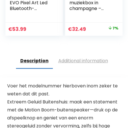
EVO Pixel Art Led
muziekbox in
Bluetooth-
champagne –
Luidspreker App
waterbestendige,
Control, Slimme
draagbare
Draagbare
bluetooth-
Original
Current
€
53.99
€
32.49
7%
Draadloze Speaker
luidspreker met
price
price
Met Krachtige Bas,
handsfree-functie
Ondersteunt
– tot 5 uur
was:
is:
Wekkerradio,
muziekgenot met
€34.99.
€32.49.
Microfoon (zwart)
slechts één
acculading
Description
Additional information
Voer het modelnummer hierboven inom zeker te
weten dat dit past.
Extreem Geluid Buitenshuis: maak een statement
met de Motion Boom-buitenspeaker—druk op de
afspeelknop en geniet van een enorm
stereogeluid zonder vervorming, zelfs bij hoge