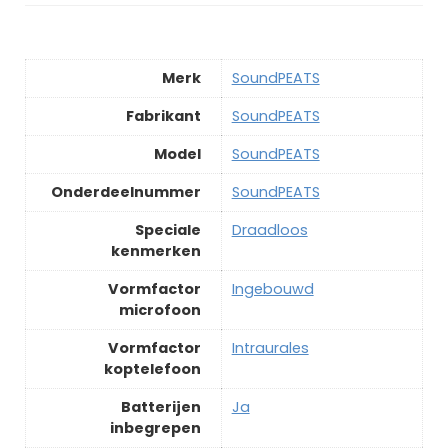
Merk
‎SoundPEATS
Fabrikant
‎SoundPEATS
Model
‎SoundPEATS
Onderdeelnummer
‎SoundPEATS
Speciale
‎Draadloos
kenmerken
Vormfactor
‎Ingebouwd
microfoon
Vormfactor
‎Intraurales
koptelefoon
Batterijen
‎Ja
inbegrepen