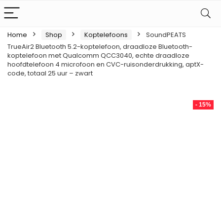
Home
Shop
Koptelefoons
SoundPEATS
TrueAir2 Bluetooth 5.2-koptelefoon, draadloze Bluetooth-
koptelefoon met Qualcomm QCC3040, echte draadloze
hoofdtelefoon 4 microfoon en CVC-ruisonderdrukking, aptX-
code, totaal 25 uur – zwart
- 15%