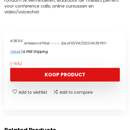
rondom te verminderen, waardoor de TrueAir2 perfect
voor conference calls, online cursussen en
video/voicechat.
Original
Current
€
36.54
Amazon.nl Price:
(as of 10/04/2023 04:38 PST-
€
42.99
price
price
was:
is:
Details
)
&
FREE Shipping
.
€42.99.
€36.54.
(-15%)
KOOP PRODUCT
Add to wishlist
Add to compare