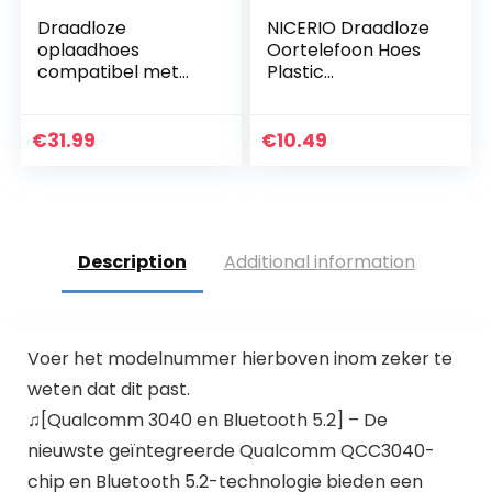
Draadloze
NICERIO Draadloze
oplaadhoes
Oortelefoon Hoes
compatibel met
Plastic
Galaxy Buds,
Kleurverloop
oplader Case
Draadloze
Vervanging voor
Oordopjes Harde
€
31.99
€
10.49
Samsung Galaxy
Schaal Headset
Bud+ Plus,
Opbergtas
vervangende
Koptelefoon
oordopjes Station
Accessoires Voor
Cradle Dock voor
Freebuds (Geel
Description
Additional information
Galaxy Buds SM-
Roze)
R170 (alleen
oplader hoesje)
(zwart)
Voer het modelnummer hierboven inom zeker te
weten dat dit past.
♫[Qualcomm 3040 en Bluetooth 5.2] – De
nieuwste geïntegreerde Qualcomm QCC3040-
chip en Bluetooth 5.2-technologie bieden een