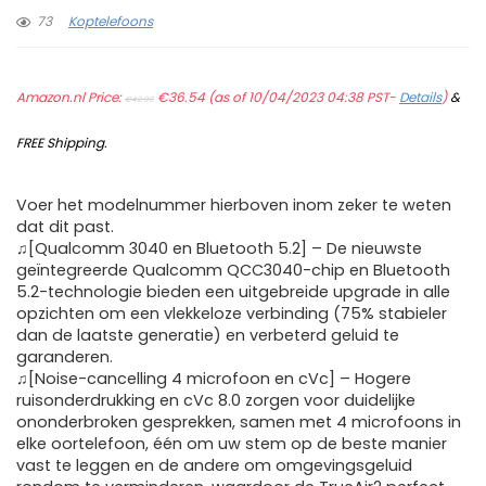
73
Koptelefoons
Original
Current
Amazon.nl Price:
price
€
36.54
price
(as of 10/04/2023 04:38 PST-
Details
)
&
€
42.99
was:
is:
€42.99.
€36.54.
FREE Shipping
.
Voer het modelnummer hierboven inom zeker te weten
dat dit past.
♫[Qualcomm 3040 en Bluetooth 5.2] – De nieuwste
geïntegreerde Qualcomm QCC3040-chip en Bluetooth
5.2-technologie bieden een uitgebreide upgrade in alle
opzichten om een vlekkeloze verbinding (75% stabieler
dan de laatste generatie) en verbeterd geluid te
garanderen.
♫[Noise-cancelling 4 microfoon en cVc] – Hogere
ruisonderdrukking en cVc 8.0 zorgen voor duidelijke
ononderbroken gesprekken, samen met 4 microfoons in
elke oortelefoon, één om uw stem op de beste manier
vast te leggen en de andere om omgevingsgeluid