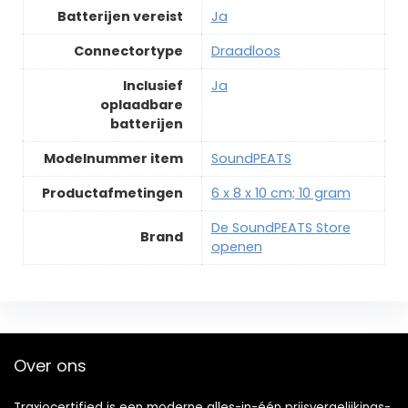
Batterijen vereist
‎Ja
Connectortype
‎Draadloos
Inclusief
‎Ja
oplaadbare
batterijen
Modelnummer item
‎SoundPEATS
Productafmetingen
‎6 x 8 x 10 cm; 10 gram
De SoundPEATS Store
Brand
openen
Over ons
Traxiocertified is een moderne alles-in-één prijsvergelijkings-