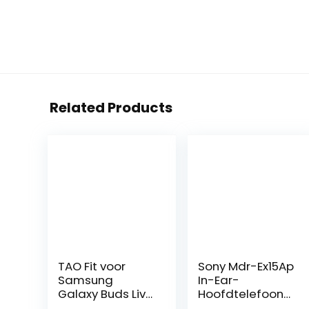
Related Products
TAO Fit voor
Sony Mdr-Ex15Ap
Samsung
In-Ear-
Galaxy Buds Live
Hoofdtelefoon
Case Hard Shell
(Met