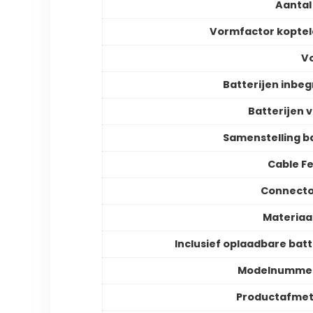
Aantal
Vormfactor kopte
V
Batterijen inbe
Batterijen v
Samenstelling ba
Cable F
Connecto
Materiaa
Inclusief oplaadbare batt
Modelnummer
Productafmet