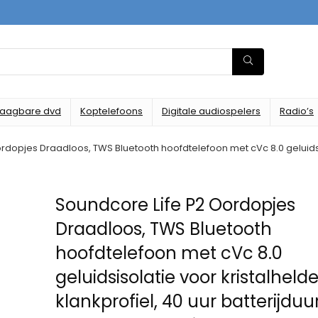
raagbare dvd
Koptelefoons
Digitale audiospelers
Radio’s
dopjes Draadloos, TWS Bluetooth hoofdtelefoon met cVc 8.0 geluidsisol
Soundcore Life P2 Oordopjes
Draadloos, TWS Bluetooth
hoofdtelefoon met cVc 8.0
geluidsisolatie voor kristalhelde
klankprofiel, 40 uur batterijduur