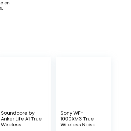
me en
%.
Soundcore by
Sony WF-
Anker Life A1 True
1000XM3 True
Wireless
Wireless Noise
Earbuds,
Cancelling