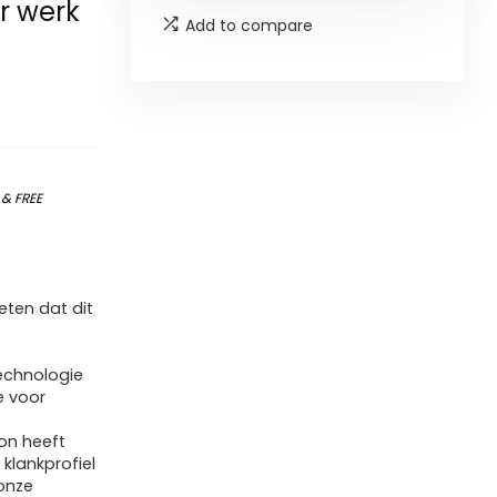
r werk
Add to compare
)
&
FREE
ten dat dit
technologie
e voor
oon heeft
klankprofiel
 onze