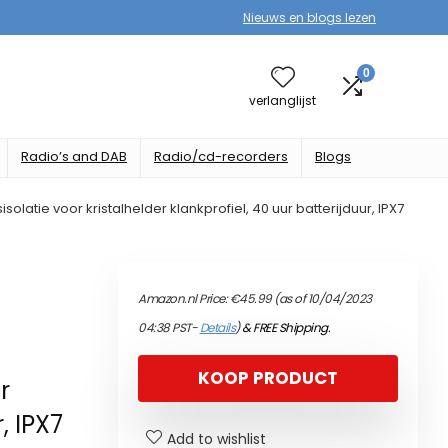
Nieuws en blogs lezen
0
verlanglijst
Radio’s and DAB
Radio/cd-recorders
Blogs
atie voor kristalhelder klankprofiel, 40 uur batterijduur, IPX7
Amazon.nl Price:
€
45.99
(as of 10/04/2023
04:38 PST-
Details
)
&
FREE Shipping
.
KOOP PRODUCT
r
, IPX7
Add to wishlist