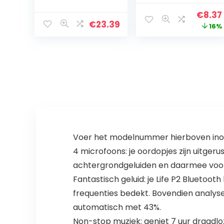
Bear Crystal
Headsetfunctie,
Origin
€
8.37
Stickers
Geïntegreerde
€
23.39
price
16%
Draadloze
Microfoon)
Oortelefoon
Zwart
was:
Case Voor
€9.99
Samsung
Galaxy Buds Pro
Cover (Color :
A3)
Voer het modelnummer hierboven inom
4 microfoons: je oordopjes zijn uitger
achtergrondgeluiden en daarmee voor
Fantastisch geluid: je Life P2 Bluetoo
frequenties bedekt. Bovendien analyse
automatisch met 43%.
Non-stop muziek: geniet 7 uur draadloze