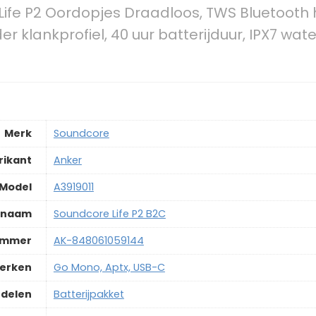
ife P2 Oordopjes Draadloos, TWS Bluetooth 
lder klankprofiel, 40 uur batterijduur, IPX7 w
Merk
‎Soundcore
rikant
‎Anker
Model
‎A3919011
lnaam
‎Soundcore Life P2 B2C
ummer
‎AK-848061059144
merken
‎Go Mono, Aptx, USB-C
delen
‎Batterijpakket