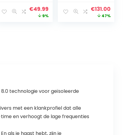
krachtig
Oordopjes,
Original
Current
Original
Current
€
49.99
€
131.00
aangepast
Bluetooth,
price
price
price
price
9%
47%
geluid, 35u
inclusief
speeltijd,
laadstation,
was:
is:
was:
is:
draadloos
zwart, 1 paar
€54.99.
€49.99.
€249.00.
€131.00.
opladen,
snelladen via
USB-C, IPX7-
waterdicht,
knopbediening,
Bluetooth-
oordopjes,
pendelen, sport
c 8.0 technologie voor geïsoleerde
ivers met een klankprofiel dat alle
-time en verhoogt de lage frequenties
 als je haast hebt, zijn je