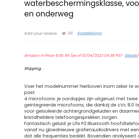
waterbeschermingsklasse, voo
en onderweg
56
Koptelefoons
Add your review
Amazon.nl Price:
€
45.99
(as of 10/04/2023 04:38 PST-
Details
Shipping
.
Voer het modelnummer hierboven inom zeker te we
past.
4 microfoons: je oordopjes zijn uitgerust met twee
geïntegreerde microfoons, die dankzij de cVc 8.0 
voor geïsoleerde achtergrondgeluiden en daarme
kristalheldere telefoongesprekken zorgen.
Fantastisch geluid: je Life P2 Bluetooth hoofdtelef
vanaf nu gloednieuwe grafietaudiodrivers met een 
dat alle frequenties bedekt. Bovendien analyseert