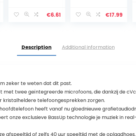
beschermhoes
koptelefoon met
al
Current
draadloze
microfoon
€
6.61
€
17.99
price
koptelefoon
handsfree zwart
koptelefoon
(Global-versie)
is:
headset
.
€8.37.
accessoires
voor draadloze
Description
Additional information
oordopjes
oordopjes
 zeker te weten dat dit past.
ust met twee geïntegreerde microfoons, die dankzij de cV
 kristalheldere telefoongesprekken zorgen.
th hoofdtelefoon heeft vanaf nu gloednieuwe grafietaudiodr
ert onze exclusieve BassUp technologie je muziek in real
 afspeeltijd of zelfs 40 uur speeltijd met de oplaadhoes. En