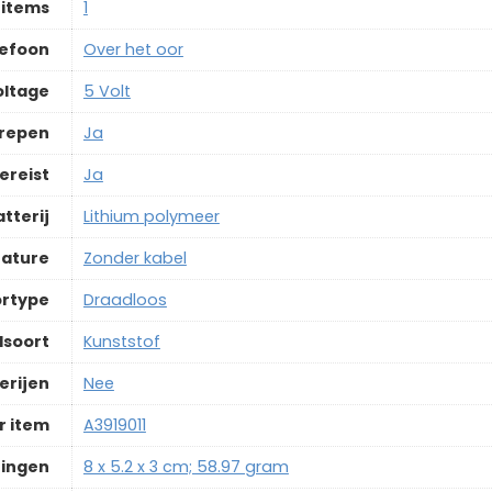
 items
‎1
lefoon
‎Over het oor
oltage
‎5 Volt
grepen
‎Ja
ereist
‎Ja
tterij
‎Lithium polymeer
eature
‎Zonder kabel
rtype
‎Draadloos
lsoort
‎Kunststof
erijen
‎Nee
 item
‎A3919011
ingen
‎8 x 5.2 x 3 cm; 58.97 gram