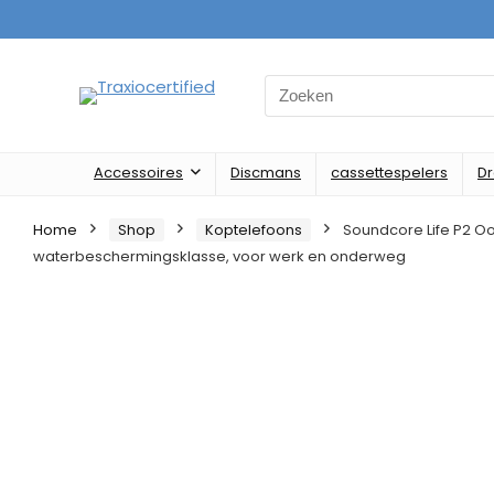
Search
for:
Accessoires
Discmans
cassettespelers
D
Home
Shop
Koptelefoons
Soundcore Life P2 Oor
waterbeschermingsklasse, voor werk en onderweg