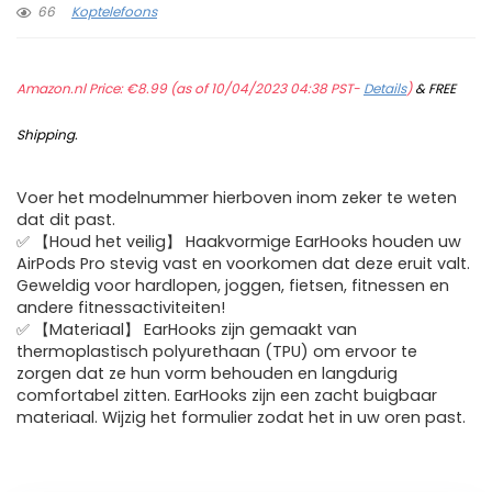
66
Koptelefoons
Amazon.nl Price:
€
8.99
(as of 10/04/2023 04:38 PST-
Details
)
&
FREE
Shipping
.
Voer het modelnummer hierboven inom zeker te weten
dat dit past.
✅ 【Houd het veilig】 Haakvormige EarHooks houden uw
AirPods Pro stevig vast en voorkomen dat deze eruit valt.
Geweldig voor hardlopen, joggen, fietsen, fitnessen en
andere fitnessactiviteiten!
✅ 【Materiaal】 EarHooks zijn gemaakt van
thermoplastisch polyurethaan (TPU) om ervoor te
zorgen dat ze hun vorm behouden en langdurig
comfortabel zitten. EarHooks zijn een zacht buigbaar
materiaal. Wijzig het formulier zodat het in uw oren past.