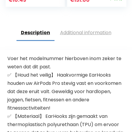
€
10.49
€
131.00
Schaal Headset
paar
price
price
Opbergtas
Koptelefoon
was:
is:
Accessoires Voor
€249.00.
€131.00.
Freebuds (Geel
Roze)
Description
Additional information
Voer het modelnummer hierboven inom zeker te
weten dat dit past.
✅ 【Houd het veilig】 Haakvormige EarHooks
houden uw AirPods Pro stevig vast en voorkomen
dat deze eruit valt. Geweldig voor hardlopen,
joggen, fietsen, fitnessen en andere
fitnessactiviteiten!
✅ 【Materiaal】 EarHooks zijn gemaakt van
thermoplastisch polyurethaan (TPU) om ervoor