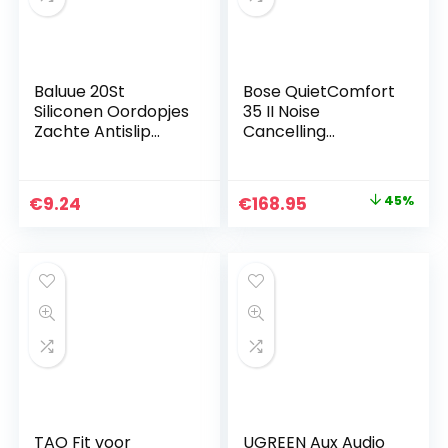
Baluue 20St
Bose QuietComfort
Siliconen Oordopjes
35 II Noise
Zachte Antislip
Cancelling
Oordopjes Covers
Bluetooth
Anti-Drop Oorhaak
Headphones –
Oortelefoon
Draadloze Over-
Original
Current
€
9.24
€
168.95
45%
Beschermkappen
Ear Hoofdtelefoon
price
price
Koptelefoon
met Ingebouwde
Accessoires Semi-
Microfoon, Zilver
was:
is:
Transparant
€306.36.
€168.95.
TAO Fit voor
UGREEN Aux Audio