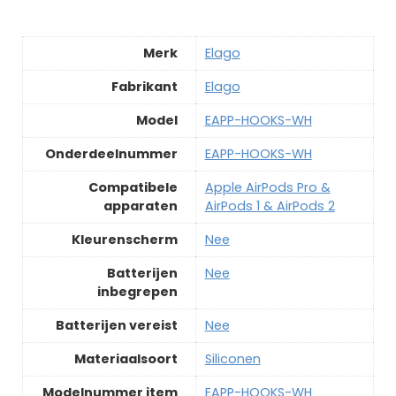
Merk
‎Elago
Fabrikant
‎Elago
Model
‎EAPP-HOOKS-WH
Onderdeelnummer
‎EAPP-HOOKS-WH
Compatibele
‎Apple AirPods Pro &
apparaten
AirPods 1 & AirPods 2
Kleurenscherm
‎Nee
Batterijen
‎Nee
inbegrepen
Batterijen vereist
‎Nee
Materiaalsoort
‎Siliconen
Modelnummer item
‎EAPP-HOOKS-WH