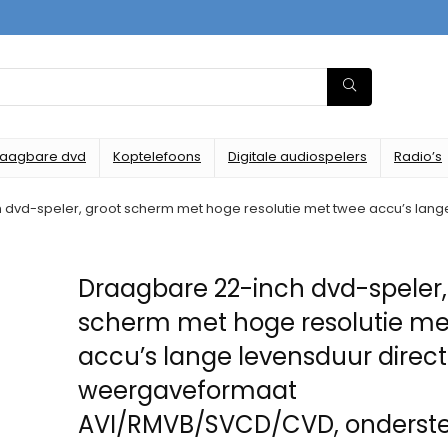
raagbare dvd
Koptelefoons
Digitale audiospelers
Radio’s
 dvd-speler, groot scherm met hoge resolutie met twee accu’s la
Draagbare 22-inch dvd-speler,
scherm met hoge resolutie me
accu’s lange levensduur direct
weergaveformaat
AVI/RMVB/SVCD/CVD, onderst