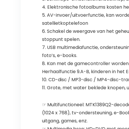
4. Elektronische fotoalbums kosten 
5. AV-invoer/uitvoerfunctie, kan wor
satellietkoptelefoon
6. Schakel de weergave van het geheug
stoppunt spelen.
7. USB multimediafunctie, ondersteuni
foto’s, e-books.
8. Kan met de gamecontroller worden 
Herhaalfunctie 9.A-B, kinderen in het En
10. CD-disc / MP3-disc / MP4-disc-tr
11. Grote, met water beklede knopen, 
☞ Multifunctioneel: MTK1389Q2-decod
(1024 x 768), tv-ondersteuning, e-Boo
uitgang, games, enz.
☞ Multimedia bron: HD-DVD met meer