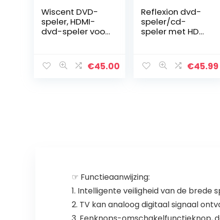
Wiscent DVD-
Reflexion dvd-
speler, HDMI-
speler/cd-
dvd-speler voor
speler met HDMI,
tv (Full HD, USB
USB en SCART,
2.0,
LCD-display,
mediaspeler,
afstandsbedieni
€
45.00
€
45.99
multiformaat
ng, zwart
afspelen met
xvid, MP3 en
JPEG, CD ripping
functie) Alle
regio’s vrije
thuis-dvd-
speler
☞ Functieaanwijzing:
1. Intelligente veiligheid van de bre
2. TV kan analoog digitaal signaal ont
3. Eenknops-omschakelfunctieknop, de