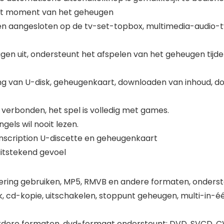
het moment van het geheugen
den aangesloten op de tv-set-topbox, multimedia-audio-
en uit, ondersteunt het afspelen van het geheugen tijden
ng van U-disk, geheugenkaart, downloaden van inhoud, dow
verbonden, het spel is volledig met games.
gels wil nooit lezen.
anscription U-discette en geheugenkaart
uitstekend gevoel
ering gebruiken, MP5, RMVB en andere formaten, onderst
k, cd-kopie, uitschakelen, stoppunt geheugen, multi-in-é
dere formaten, dvd-formaat ondersteunt: DVD, SVCD, C