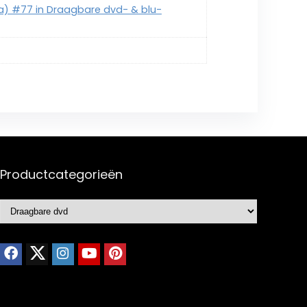
ica) #77 in Draagbare dvd- & blu-
Productcategorieën