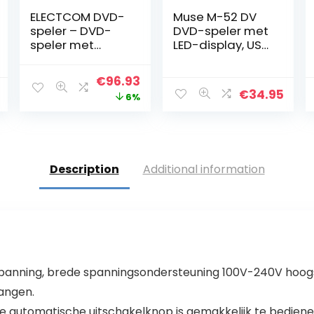
ELECTCOM DVD-
Muse M-52 DV
speler – DVD-
DVD-speler met
speler met
LED-display, USB,
HDMI-kabel voor
HDMI, RCA
tv, multi-regio
uitgang
Original
Current
€
96.93
dvd-speler USB,
€
34.95
price
price
6%
dvd-spelers
voor tv met
was:
is:
afstandsbedieni
€102.91.
€96.93.
ng, cd-speler
Description
Additional information
de spanning, brede spanningsondersteuning 100V-240V hoog
vangen.
 automatische uitschakelknop is gemakkelijk te bediene