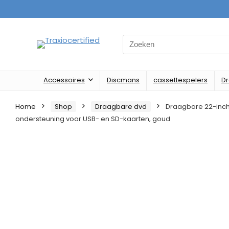
Search
for:
Accessoires
Discmans
cassettespelers
D
Home
Shop
Draagbare dvd
Draagbare 22-inch
ondersteuning voor USB- en SD-kaarten, goud