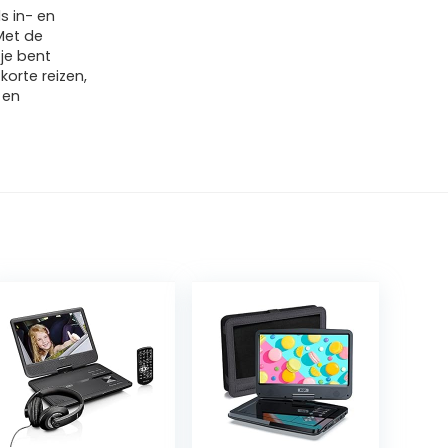
s in- en
 Met de
je bent
korte reizen,
 en