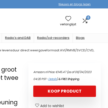
Nieuws en blogs lezen
0
verlanglijst
Radio’s and DAB
Radio/cd-recorders
Blogs
nge levensduur direct weergaveformaat AVI/RMVB/SVCD/CVD,
 groot
Amazon.nl Price:
€
145.47
(as of 08/04/2023
t twee
04:20 PST-
Details
)
&
FREE Shipping
.
KOOP PRODUCT
euning
Add to wishlist