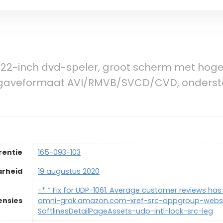
22-inch dvd-speler, groot scherm met hoge 
rgaveformaat AVI/RMVB/SVCD/CVD, onderste
rentie
165-093-103
arheid
19 augustus 2020
-* * Fix for UDP-1061. Average customer reviews has 
ensies
omni-grok.amazon.com-xref-src-appgroup-websi
SoftlinesDetailPageAssets-udp-intl-lock-src-leg