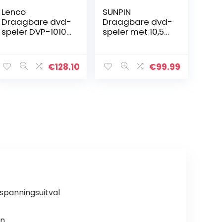
Lenco
SUNPIN
Draagbare dvd-
Draagbare dvd-
speler DVP-1010
speler met 10,5
25,5 cm (10 inch)
inch HD
met hoge
draaibaar
resolutie (1.024 x
scherm, stereo
€
128.10
€
99.99
600)
luidspreker en
geïntegreerde
dubbele
accu
hoofdtelefoona
ansluiting,
ondersteuning
Sync
TV/USB/SD-
kaart,
autohoofdsteun
houder, zwart
spanningsuitval
n.