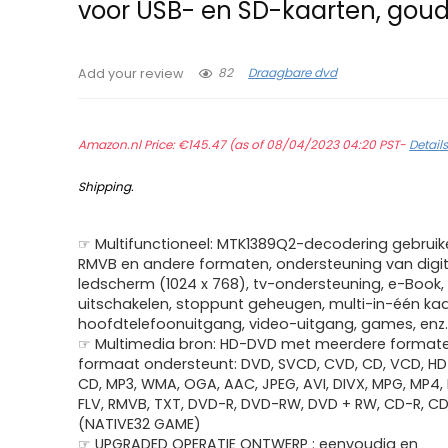
voor USB- en SD-kaarten, gou
82
Draagbare dvd
Add your review
Amazon.nl Price:
€
145.47
(as of 08/04/2023 04:20 PST-
Detail
Shipping
.
☞ Multifunctioneel: MTK1389Q2-decodering gebruik
RMVB en andere formaten, ondersteuning van digi
ledscherm (1024 x 768), tv-ondersteuning, e-Book,
uitschakelen, stoppunt geheugen, multi-in-één kaa
hoofdtelefoonuitgang, video-uitgang, games, enz
☞ Multimedia bron: HD-DVD met meerdere formate
formaat ondersteunt: DVD, SVCD, CVD, CD, VCD, H
CD, MP3, WMA, OGA, AAC, JPEG, AVI, DIVX, MPG, MP4,
FLV, RMVB, TXT, DVD-R, DVD-RW, DVD + RW, CD-R, CD
(NATIVE32 GAME)
☞ UPGRADED OPERATIE ONTWERP : eenvoudig en