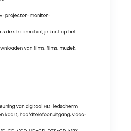
tv-projector-monitor-
s de stroomuitval, je kunt op het
nloaden van films, films, muziek,
euning van digitaal HD-ledscherm
én kaart, hoofdtelefoonuitgang, video-
VD, CD, VCD, HD-CD, DTS-CD, MP3,