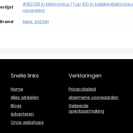
#162,091 in Elektronica (Top 100 in bekijkenElektron
erlijst
rayspelers
Brand
Merk: AXDNH
Snelle links
Verklaringen
Home
Privacybeleid
Alles winkelen
algemene voorwaarden
Blogs
Gelieerde
openbaarmaking
Adverteren
Onze webshops