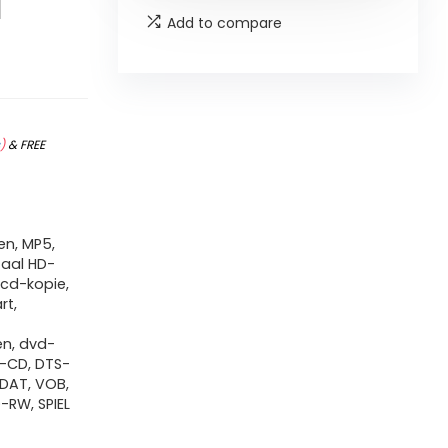
d
Add to compare
s
)
&
FREE
en, MP5,
taal HD-
 cd-kopie,
rt,
.
n, dvd-
D-CD, DTS-
 DAT, VOB,
-RW, SPIEL