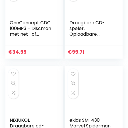
OneConcept CDC
Draagbare CD-
100MP3 – Discman
speler,
met net- of
Oplaadbare,
batterijvoeding,
Dubbele Stereo
USB, formaten: CD,
Met Luidsprekers,
CD-R, CD-RW en
Persoonlijke CD-
€
34.99
€
99.71
MP3-CD, CD-
speler Met
speler,
Bluetooth (Color : 1)
basversterking,
programmeerfunc
tie, LCD-display,
incl. In-ear
hoofdtelefoon,
zwart
NIXIUKOL
ekids SM-430
Draagbare cd-
Marvel Spiderman