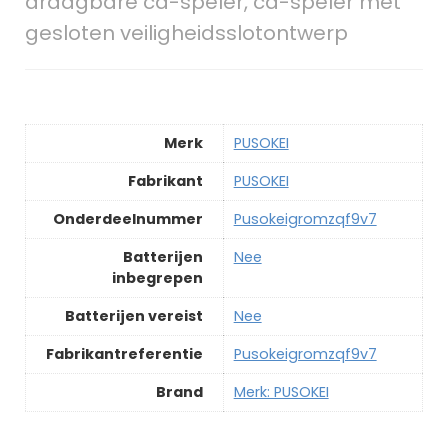
draagbare cd-speler, cd-speler met
gesloten veiligheidsslotontwerp
Merk
‎PUSOKEI
Fabrikant
‎PUSOKEI
Onderdeelnummer
‎Pusokeigromzqf9v7
Batterijen
‎Nee
inbegrepen
Batterijen vereist
‎Nee
Fabrikantreferentie
‎Pusokeigromzqf9v7
Brand
Merk: PUSOKEI