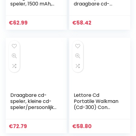
speler, 1500 mAh,
draagbare cd-
persoonlijke
speler met radio en
oplaadbaar, MP3-
AUX-ingang voor
cd-speler met
smartphones en
€
62.99
€
58.42
dubbele 3,5 mm
MP3-speler blauw
hoofdtelefoonaansl
uiting, Discman
Walkman voor
thuis, in de auto en
op reis, zwart
Draagbare cd-
Lettore Cd
speler, kleine cd-
Portatile Walkman
speler/persoonlijke
(Cd-300) Con
cd-speler/mini cd
Cuffie, Bluetooth,
discman, 2,0 inch
Micro Sd (Black)
lcd-scherm
€
72.79
€
58.80
muziekschijf