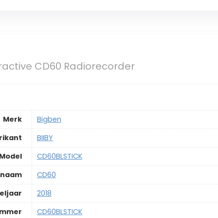
ractive CD60 Radiorecorder
Merk
‎Bigben
rikant
‎BIIBY
Model
‎CD60BLSTICK
lnaam
‎CD60
eljaar
‎2018
ummer
‎CD60BLSTICK