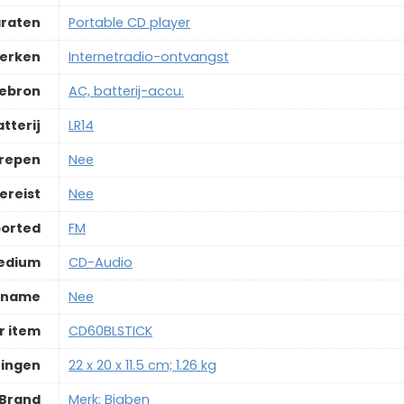
araten
‎Portable CD player
merken
‎Internetradio-ontvangst
iebron
‎AC, batterij-accu.
tterij
‎LR14
grepen
‎Nee
ereist
‎Nee
ported
‎FM
edium
‎CD-Audio
opname
‎Nee
 item
‎CD60BLSTICK
ingen
‎22 x 20 x 11.5 cm; 1.26 kg
Brand
Merk: Bigben