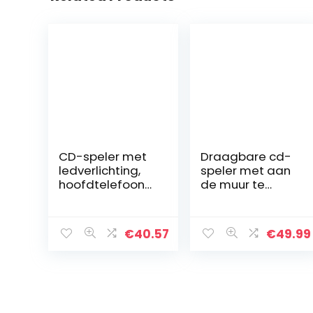
CD-speler met
Draagbare cd-
ledverlichting,
speler met aan
hoofdtelefoona
de muur te
ansluiting,
monteren
draagbare
Bluetooth HiFi-
stereo-radio,
luidsprekers,
€
40.57
€
49.99
kinderradio,
home audio
stereo-
boombox met
installatie, USB,
afstandsbedieni
CD/MP3-speler,
ng FM-radio USB
FM-radio,
MP3-3,5 mm
hoofdtelefoona
hoofdtelefoona