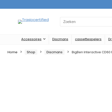
Search
for:
Accessoires
Discmans
cassettespelers
D
Home
Shop
Discmans
BigBen Interactive CD60