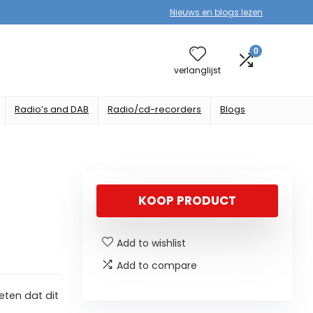
Nieuws en blogs lezen
0
verlanglijst
Radio’s and DAB
Radio/cd-recorders
Blogs
KOOP PRODUCT
Add to wishlist
Add to compare
ten dat dit