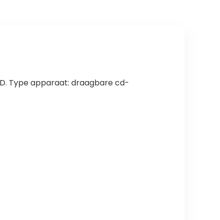
anti-shock,
sluiting (Wit)
luisterboeken,
muziek,
spraakjes,
kinderen en
volwassenen
D. Type apparaat: draagbare cd-