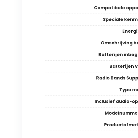
Compatibele app
Speciale ken
Energ
Omschrijving ba
Batterijen inbe
Batterijen v
Radio Bands Sup
Type m
Inclusief audio-
Modelnummer
Productafmet