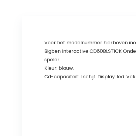
ansluiting, Aux In
ansluiting AUX-
ingang/uitgang
met
trekschakelaar
Voer het modelnummer hierboven inom
Bigben Interactive CD60BLSTICK Onde
speler.
Kleur: blauw.
Cd-capaciteit: 1 schijf. Display: led. Vo