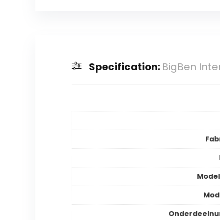
Specification:
BigBen Inte
Fab
Mode
Mod
Onderdeeln