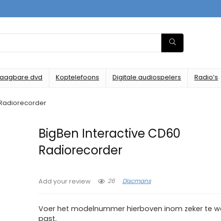
raagbare dvd
Koptelefoons
Digitale audiospelers
Radio’s
 Radiorecorder
BigBen Interactive CD60
Radiorecorder
26
Discmans
Add your review
Voer het modelnummer hierboven inom zeker te we
past.