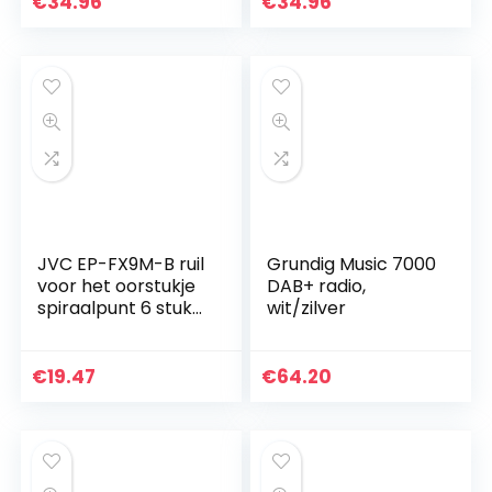
€
34.96
€
34.96
Opladen via USB
batterij en
voor 8 uur Afspelen
netvoeding, USB-
oplaadkabel
(houteffect)
JVC EP-FX9M-B ruil
Grundig Music 7000
voor het oorstukje
DAB+ radio,
spiraalpunt 6 stuks
wit/zilver
M maat zwart
€
19.47
€
64.20