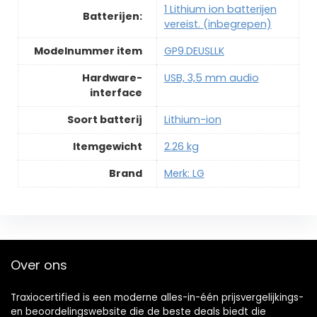
‎1 Lithium ion batterijen
Batterijen:
vereist. (inbegrepen)
Modelnummer item
‎GP9.DEUSLLK
Hardware-
‎USB, 3,5 mm audio
interface
Soort batterij
‎Lithium-ion
Itemgewicht
‎2.26 kg
Brand
Merk: LG
Over ons
Traxiocertified is een moderne alles-in-één prijsvergelijkings-
en beoordelingswebsite die de beste deals biedt die