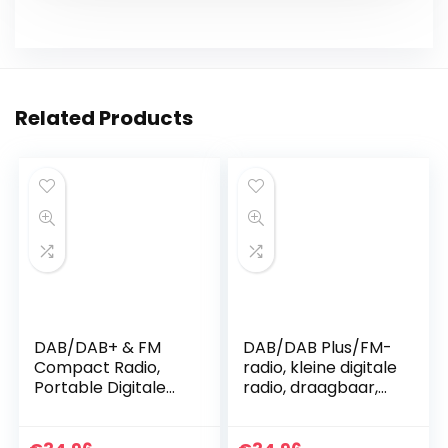
Related Products
DAB/DAB+ & FM
DAB/DAB Plus/FM-
Compact Radio,
radio, kleine digitale
Portable Digitale
radio, draagbaar,
Pocket Radio
werkt op
Draagbare met
batterijen, mini-
Ingebouwde Accu,
radio, digitale