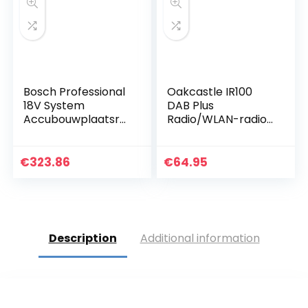
Bosch Professional
Oakcastle IR100
18V System
DAB Plus
Accubouwplaatsra
Radio/WLAN-radio
dio GML 50 (50
met Bluetooth,
watt, USB, Aux-in,
Spotify Connect,
geïntegreerde
dubbele wekker,
€
323.86
€
64.95
acculader,
line-in, app-
afstandsbediening,
besturing en
zonder accu’s en
kleurendisplay
lader, in doos)
Description
Additional information