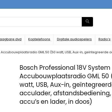
raagbare dvd
Koptelefoons
Digitale audiospelers
Radio’s
 Accubouwplaatsradio GML 50 (50 watt, USB, Aux-in, geïntegreerde ac
Bosch Professional 18V System
Accubouwplaatsradio GML 50 
watt, USB, Aux-in, geïntegreer
acculader, afstandsbediening,
accu’s en lader, in doos)