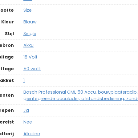
ootte
‎Size
Kleur
‎Blauw
Stijl
‎Single
iebron
‎Akku
oltage
‎18 Volt
ttage
‎50 watt
pakket
‎1
‎Bosch Professional GML 50 Accu, bouwplaatsradio, 1
enten
geïntegreerde acculader, afstandsbediening, zonder
grepen
‎Ja
ereist
‎Nee
tterij
‎Alkaline