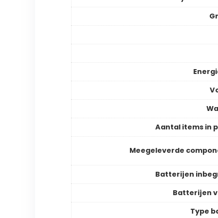
Gr
Energ
V
Wa
Aantal items in 
Meegeleverde compon
Batterijen inbe
Batterijen v
Type ba