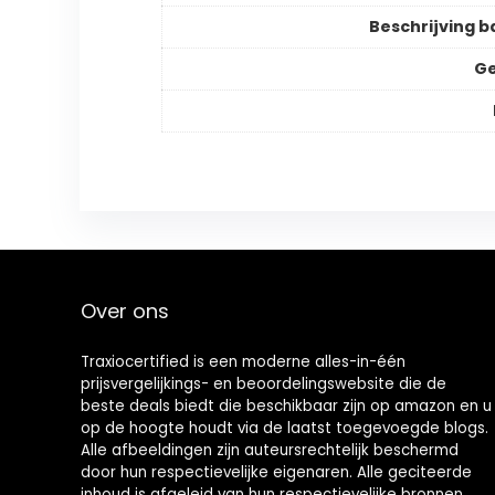
Beschrijving ba
Ge
Over ons
Traxiocertified is een moderne alles-in-één
prijsvergelijkings- en beoordelingswebsite die de
beste deals biedt die beschikbaar zijn op amazon en u
op de hoogte houdt via de laatst toegevoegde blogs.
Alle afbeeldingen zijn auteursrechtelijk beschermd
door hun respectievelijke eigenaren. Alle geciteerde
inhoud is afgeleid van hun respectievelijke bronnen.