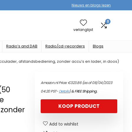
Nieuws en blogs lezen
0
verlanglijst
Radio’s and DAB
Radio/cd-recorders
Blogs
culader, afstandsbediening, zonder accu’s en lader, in doos)
Amazon.nl Price:
€
323.86
(as of 08/04/2023
(50
04:20 PST-
Details
)
&
FREE Shipping
.
de
KOOP PRODUCT
 zonder
Add to wishlist