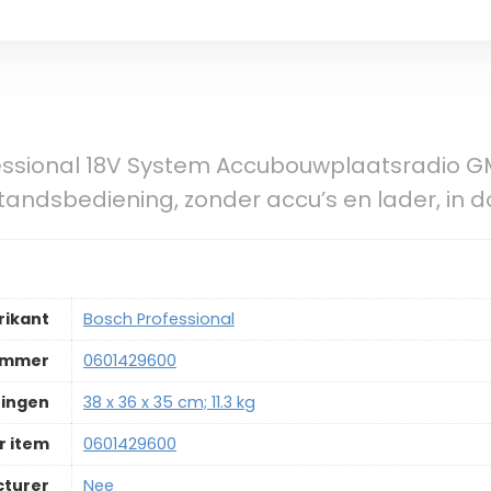
ssional 18V System Accubouwplaatsradio GML
andsbediening, zonder accu’s en lader, in d
rikant
‎Bosch Professional
ummer
‎0601429600
ingen
‎38 x 36 x 35 cm; 11.3 kg
 item
‎0601429600
cturer
‎Nee