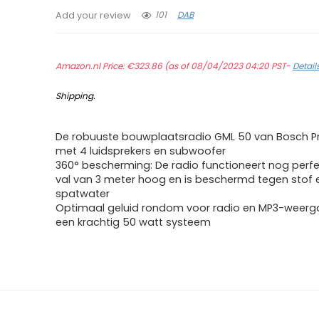
101
DAB
Add your review
Amazon.nl Price:
€
323.86
(as of 08/04/2023 04:20 PST-
Detail
Shipping
.
De robuuste bouwplaatsradio GML 50 van Bosch Pr
met 4 luidsprekers en subwoofer
360° bescherming: De radio functioneert nog perf
val van 3 meter hoog en is beschermd tegen stof 
spatwater
Optimaal geluid rondom voor radio en MP3-weerg
een krachtig 50 watt systeem