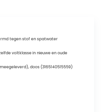
robuuste
behuizing, 1,8 m
kabel), DCR020
hermd tegen stof en spatwater
zelfde voltklasse in nieuwe en oude
u meegeleverd), doos (3165140515559)