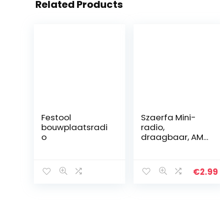
Related Products
Festool
Szaerfa Mini-
bouwplaatsradi
radio,
o
draagbaar, AM
FM met antenne,
voor senioren,
noodgevallen
€
2.99
met
batterijvoeding