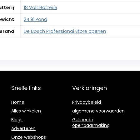
tterij
‎18 Volt Batterie
wicht
‎24.91 Pond
Brand
De Bosch Professional Store openen
Snelle links
Verklaringen
Home
Privacybeleid
Alles winkelen
algemene voorwaarden
Blogs
Gelieerde
openbaarmaking
Adverteren
Onze webshops