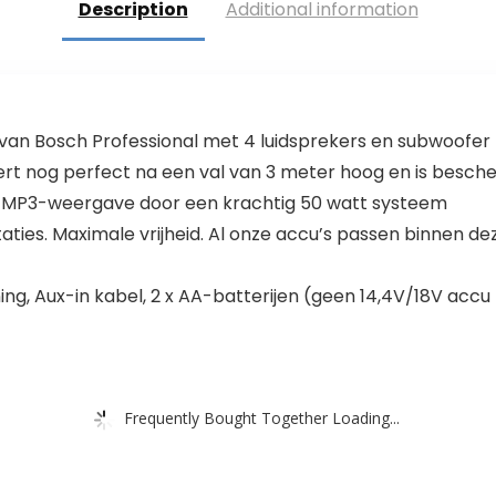
Description
Additional information
hoofdtelefoona
radio-
ansluiting, Aux In
ondersteuning
(Pretty Kitty
Pink)
an Bosch Professional met 4 luidsprekers en subwoofer
ert nog perfect na een val van 3 meter hoog en is besc
n MP3-weergave door een krachtig 50 watt systeem
aties. Maximale vrijheid. Al onze accu’s passen binnen de
ng, Aux-in kabel, 2 x AA-batterijen (geen 14,4V/18V acc
Frequently Bought Together Loading...