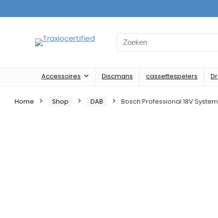
Search
for:
Accessoires
Discmans
cassettespelers
D
Home
Shop
DAB
Bosch Professional 18V System