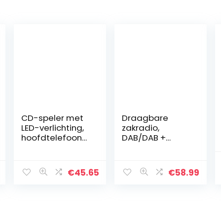
CD-speler met
Draagbare
LED-verlichting,
zakradio,
hoofdtelefoona
DAB/DAB +
ansluiting,
digitale
draagbare
zakradio-
stereo radio,
ontvanger
€
45.65
€
58.99
kinderradio,
Bluetooth mp3-
stereo-
speler met
installatie, USB,
oortelefoon, 1,8-
CD/MP3-speler,
inch lcd-scherm,
FM-radio,
TF-kaart, FM-