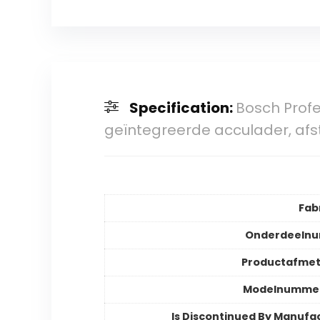
Specification:
Bosch Profe
geïntegreerde acculader, afst
Fab
Onderdeeln
Productafmet
Modelnummer
Is Discontinued By Manufa