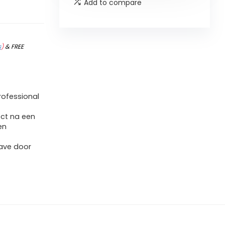
Add to compare
s
)
&
FREE
ofessional
ect na een
en
ave door