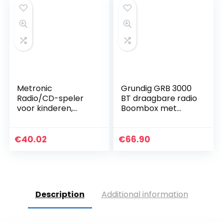
Extra Bass – 3,5
mm AUX-In SCD-
430RD rood
Metronic
Grundig GRB 3000
Radio/CD-speler
BT draagbare radio
voor kinderen,
Boombox met
oceaan, met
Bluetooth
USB-/SD/AUX-IN-
blauw/zilver
poort groen/wit
€
40.02
€
66.90
Description
Additional information