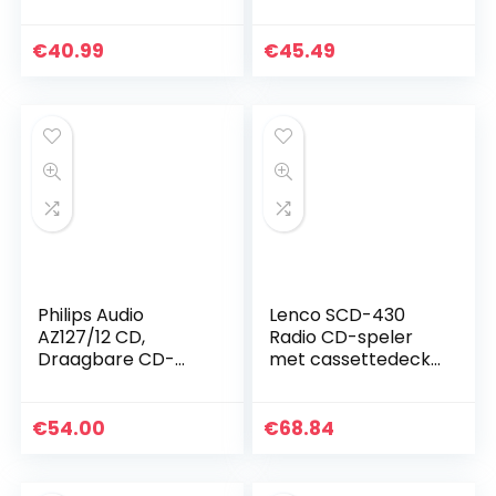
en LCD-Scherm |
band
Boombox met USB-
softwareradio HF
Lezer om MP3-
FM AM RTL-SDR-
€
40.99
€
45.49
Muziek af te Spelen
ontvanger met
| CD-Speler met
antenne
Hoofdtelefoonuitga
ng en Ingebouwde
Luidsprekers
(Rood)
Philips Audio
Lenco SCD-430
AZ127/12 CD,
Radio CD-speler
Draagbare CD-
met cassettedeck
Speler (Radio FM,
– CD-speler met
CD, Cassettedeck,
MP3-functie –
Dynamische
Auto-stop –
€
54.00
€
68.84
Basversterking,
Programmeerbaar
Audio-Ingang), Grijs
titelgeheugen –
Repeat functie –