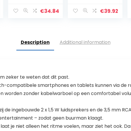
CD-Radio
in,
l
Current
Draagbaare |
hoofdtelefoona
€
34.84
€
39.92
price
Kinderradio met
ansluiting, cd-
CD en MP3-
speler,
is:
Speler USB Port |
kinderradio, cd-
.
€41.00.
Radio CD-Speler
radio, stereo-
met
installatie,
Description
Additional information
Hoofdtelefoona
compact
ansluiting en
systeem (loopy
Geïntegreerde
lila)
Speakers
(Groen)
 zeker te weten dat dit past.
-compatibele smartphones en tablets kunnen via de ra
ken worden zonder kabelwarboel op een comfortabel vol
de ingebouwde 2 x 1,5 W luidsprekers en de 3,5 mm RCA j
l entertainment – zodat geen buurman klaagt.
laat je niet alleen het ritme voelen, maar ziet het ook. D