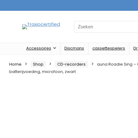
Search
for:
Accessoires
Discmans
cassettespelers
D
Home
Shop
CD-recorders
auna Roadie Sing – 
batterijvoeding, microfoon, zwart