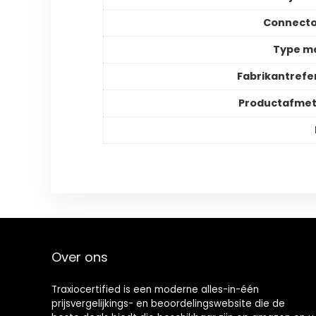
Connecto
Type m
Fabrikantrefe
Productafmet
Over ons
Traxiocertified is een moderne alles-in-één
prijsvergelijkings- en beoordelingswebsite die de