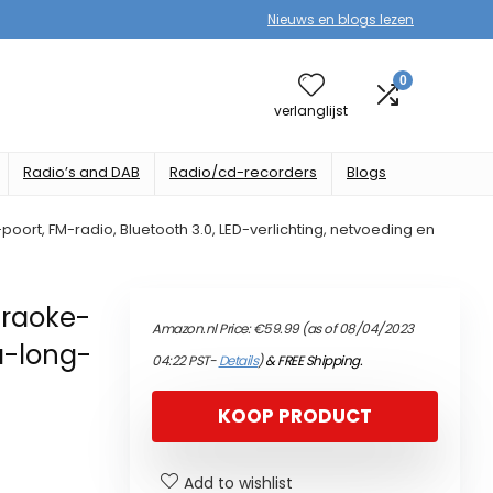
Nieuws en blogs lezen
0
verlanglijst
Radio’s and DAB
Radio/cd-recorders
Blogs
ort, FM-radio, Bluetooth 3.0, LED-verlichting, netvoeding en
araoke-
Amazon.nl Price:
€
59.99
(as of 08/04/2023
a-long-
04:22 PST-
Details
)
&
FREE Shipping
.
KOOP PRODUCT
Add to wishlist