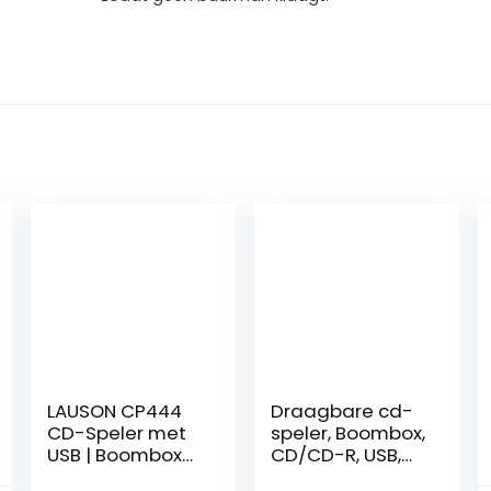
LAUSON CP444
Draagbare cd-
CD-Speler met
speler, Boombox,
USB | Boombox
CD/CD-R, USB,
Stereosysteem
FM-radio, AUX-