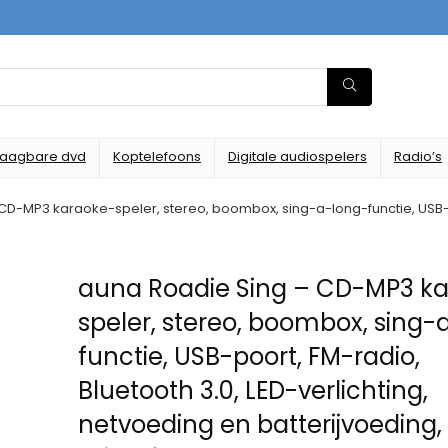
raagbare dvd
Koptelefoons
Digitale audiospelers
Radio’s
CD-MP3 karaoke-speler, stereo, boombox, sing-a-long-functie, USB-po
auna Roadie Sing – CD-MP3 k
speler, stereo, boombox, sing-
functie, USB-poort, FM-radio,
Bluetooth 3.0, LED-verlichting,
netvoeding en batterijvoeding,