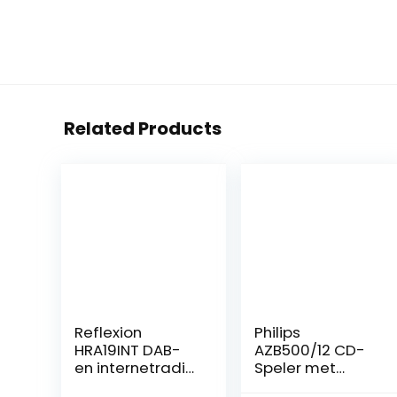
Related Products
Reflexion
Philips
HRA19INT DAB-
AZB500/12 CD-
en internetradio
Speler met
met cd-speler
Radio DAB+/FM