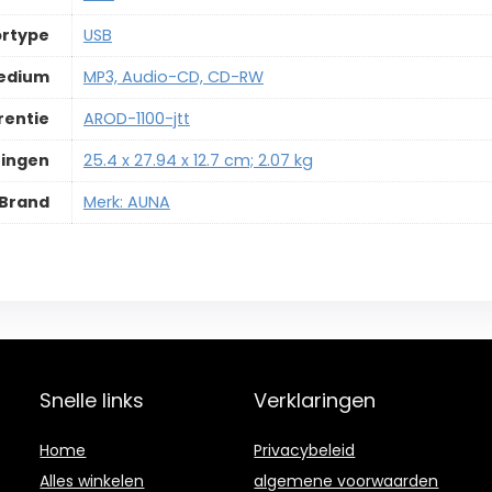
rtype
‎USB
edium
‎MP3, Audio-CD, CD-RW
rentie
‎AROD-1100-jtt
ingen
‎25.4 x 27.94 x 12.7 cm; 2.07 kg
Brand
Merk: AUNA
Snelle links
Verklaringen
Home
Privacybeleid
Alles winkelen
algemene voorwaarden