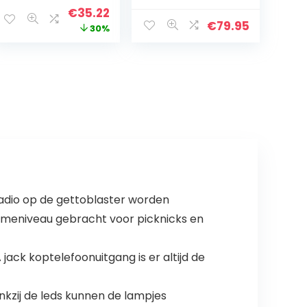
Audioeingang, 3
Original
Current
€
35.22
Watt, leicht
€
79.95
price
price
30%
bedienbar)
silber
was:
is:
€49.99.
€35.22.
dio op de gettoblaster worden
umeniveau gebracht voor picknicks en
ack koptelefoonuitgang is er altijd de
ankzij de leds kunnen de lampjes