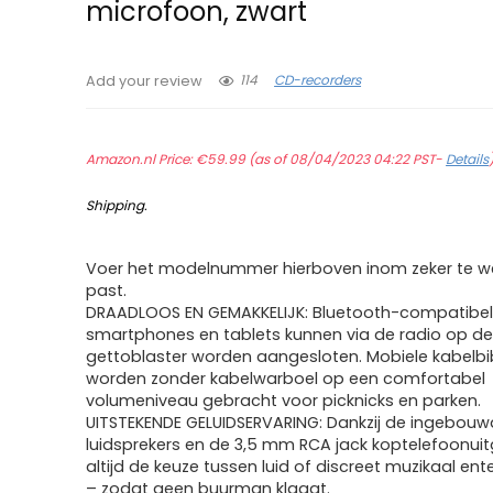
microfoon, zwart
114
CD-recorders
Add your review
Amazon.nl Price:
€
59.99
(as of 08/04/2023 04:22 PST-
Details
Shipping
.
Voer het modelnummer hierboven inom zeker te we
past.
DRAADLOOS EN GEMAKKELIJK: Bluetooth-compatibe
smartphones en tablets kunnen via de radio op d
gettoblaster worden aangesloten. Mobiele kabelbi
worden zonder kabelwarboel op een comfortabel
volumeniveau gebracht voor picknicks en parken.
UITSTEKENDE GELUIDSERVARING: Dankzij de ingebouwd
luidsprekers en de 3,5 mm RCA jack koptelefoonuit
altijd de keuze tussen luid of discreet muzikaal en
– zodat geen buurman klaagt.