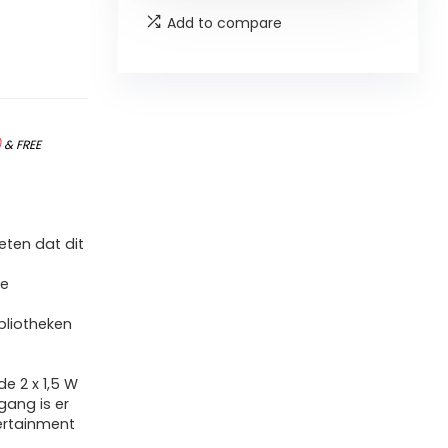
Add to compare
)
&
FREE
ten dat dit
le
e
bliotheken
e 2 x 1,5 W
gang is er
tertainment