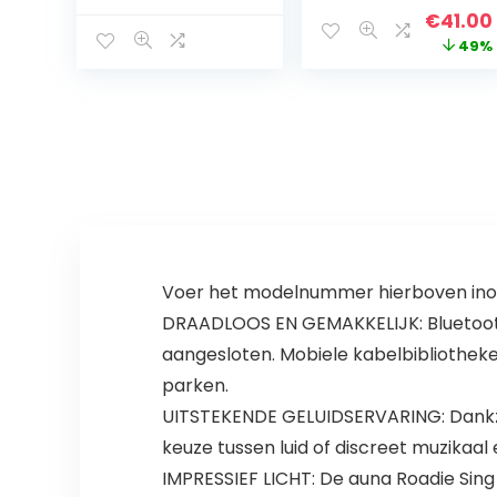
en wekker. zwart
(Dynamic Bass
Origina
€
41.00
Boost, CD,
price
49%
Shuffle/Herhale
n Functie, 3,5-
was:
mm-Audio-
€79.99
ingang) Zwart –
2020/2021
Model
Voer het modelnummer hierboven inom
DRAADLOOS EN GEMAKKELIJK: Bluetooth
aangesloten. Mobiele kabelbibliothe
parken.
UITSTEKENDE GELUIDSERVARING: Dankzij 
keuze tussen luid of discreet muzikaa
IMPRESSIEF LICHT: De auna Roadie Sing 