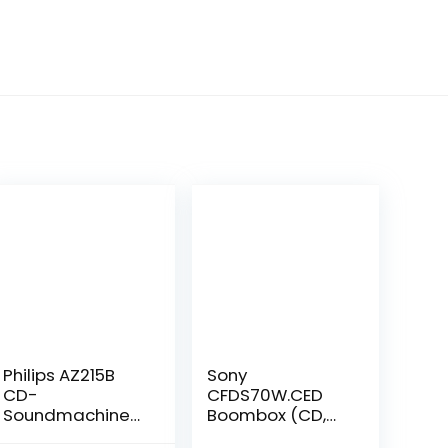
Philips AZ215B
Sony
CD-
CFDS70W.CED
Soundmachine
Boombox (CD,
(Digital UKW,
cassette)