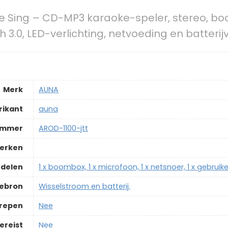
 Sing – CD-MP3 karaoke-speler, stereo, bo
 3.0, LED-verlichting, netvoeding en batterij
Merk
‎AUNA
rikant
‎auna
ummer
‎AROD-1100-jtt
merken
delen
‎1 x boombox, 1 x microfoon, 1 x netsnoer, 1 x gebrui
iebron
‎Wisselstroom en batterij.
grepen
‎Nee
ereist
‎Nee