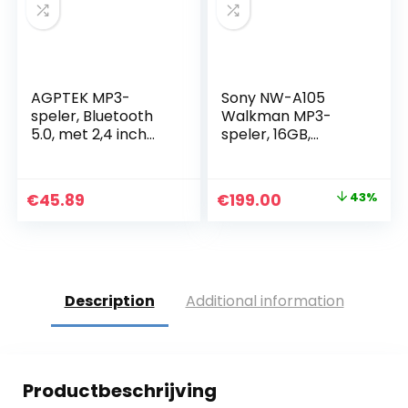
AGPTEK MP3-
Sony NW-A105
speler, Bluetooth
Walkman MP3-
5.0, met 2,4 inch
speler, 16GB,
TFT-
Android, 26h
kleurenscherm,
batterij,
hifi-muziekspeler
touchscreen,
Original
Current
€
45.89
€
199.00
43%
met luidspreker,
WLAN, Bluetooth,
price
price
touch-toetsen,
vinylprocessor,
FM-radio, opname,
standaard Edition,
was:
is:
ondersteuning tot
zwart
€349.00.
€199.00.
128 GB, zwart
Description
Additional information
Productbeschrijving