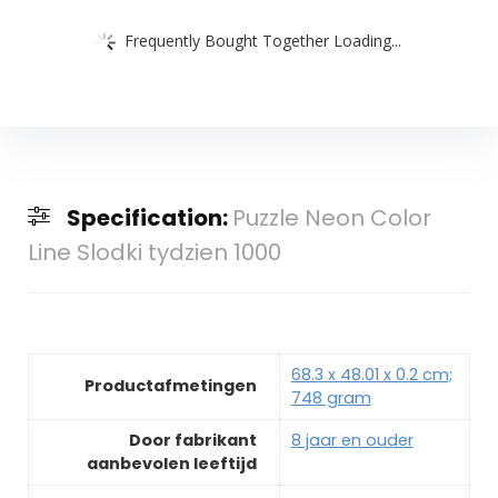
Frequently Bought Together Loading...
Specification:
Puzzle Neon Color
Line Slodki tydzien 1000
‎68.3 x 48.01 x 0.2 cm;
Productafmetingen
748 gram
Door fabrikant
‎8 jaar en ouder
aanbevolen leeftijd