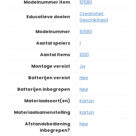
Modelnummer item
‎10580
‎Creativiteit,
Educatieve doelen
Geschiktheid
Modelnummer
‎10580
Aantal spelers
‎1
Aantal items
‎1000
Montage vereist
‎Ja
Batterijen vereist
‎Nee
Batterijen inbegrepen
‎Nee
Materiaalsoort(en)
‎Karton
Materiaalsamenstelling
‎Karton
Afstandsbediening
‎Nee
inbegrepen?