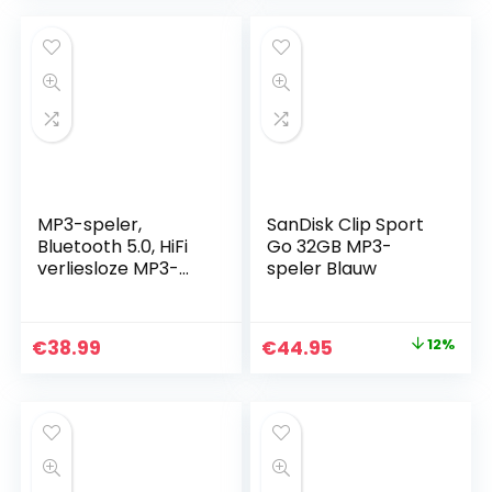
was:
is:
€149.90.
€136.00.
MP3-speler,
SanDisk Clip Sport
Bluetooth 5.0, HiFi
Go 32GB MP3-
verliesloze MP3-
speler Blauw
speler, 2,4 inch
LCD-touchscreen,
muziekspeler met
Original
Current
€
38.99
€
44.95
12%
luidspreker, video,
price
price
FM e-book
opname,
was:
is:
ondersteunt 128 G
€50.99.
€44.95.
SD (hoofdtelefoon
+ USB + Duitse
handleiding)