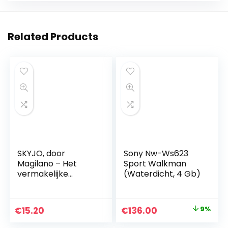
Related Products
SKYJO, door
Sony Nw-Ws623
Magilano – Het
Sport Walkman
vermakelijke
(Waterdicht, 4 Gb)
kaartspel voor
kinderen en
volwassenen
Original
Current
€
15.20
€
136.00
9%
price
price