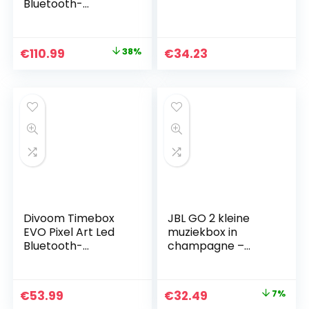
Bluetooth-
luidspreker en
powerbank met
oplaadbare batterij
Original
Current
€
110.99
38%
€
34.23
voor meer
price
price
apparaten,
waterdicht, squad
was:
is:
€179.00.
€110.99.
Divoom Timebox
JBL GO 2 kleine
EVO Pixel Art Led
muziekbox in
Bluetooth-
champagne –
Luidspreker App
waterbestendige,
Control, Slimme
draagbare
Draagbare
bluetooth-
Original
Current
€
53.99
€
32.49
7%
Draadloze Speaker
luidspreker met