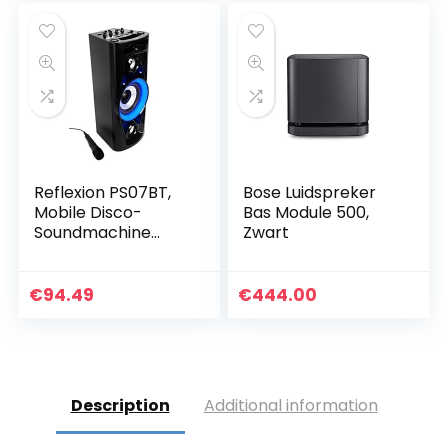
waterbescherming,
draadloze
luidspreker voor
iPhone, Samsung
(zwart)
Reflexion PS07BT,
Bose Luidspreker
Mobile Disco-
Bas Module 500,
Soundmachine
Zwart
(Incl. Bluetooth,
Radio, 2 x USB, Aux-
In, Karaokefunctie
€
94.49
€
444.00
En Accu), Zwart,
20.2 x 49 x 20.1 cm
Description
Additional information