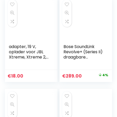
intensieve bas
adapter, 19 V,
Bose SoundLink
oplader voor JBL
Revolve+ (Series II)
Xtreme, Xtreme 2,
draagbare
JBL Boombox, JBL
Bluetooth-speaker
Boost TV,
– Draadloze
draagbare
waterbestendige
Original
Current
€
18.00
€
289.00
4%
luidspreker,
speaker met lange
price
price
voedingsadapter
accuduur, Zilver
was:
is:
€299.95.
€289.00.