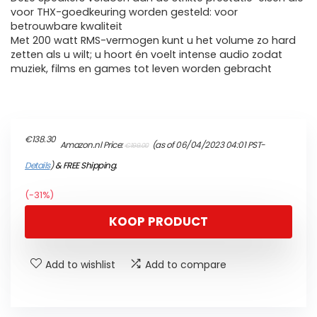
voor THX-goedkeuring worden gesteld: voor
betrouwbare kwaliteit
Met 200 watt RMS-vermogen kunt u het volume zo hard
zetten als u wilt; u hoort én voelt intense audio zodat
muziek, films en games tot leven worden gebracht
Original
Current
€
138.30
Amazon.nl Price:
(as of 06/04/2023 04:01 PST-
€
199.00
price
price
was:
is:
Details
)
&
FREE Shipping
.
€199.00.
€138.30.
(-31%)
KOOP PRODUCT
Add to wishlist
Add to compare