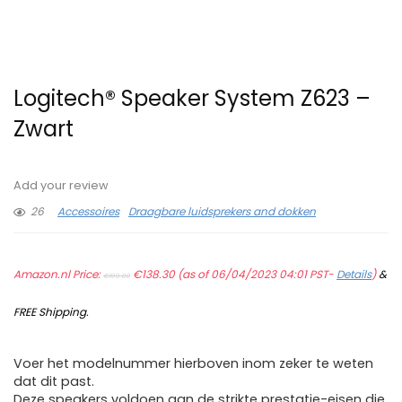
Logitech® Speaker System Z623 –
Zwart
Add your review
26
Accessoires
Draagbare luidsprekers and dokken
Original
Current
Amazon.nl Price:
price
€
138.30
price
(as of 06/04/2023 04:01 PST-
Details
)
&
€
199.00
was:
is:
€199.00.
€138.30.
FREE Shipping
.
Voer het modelnummer hierboven inom zeker te weten
dat dit past.
Deze speakers voldoen aan de strikte prestatie-eisen die