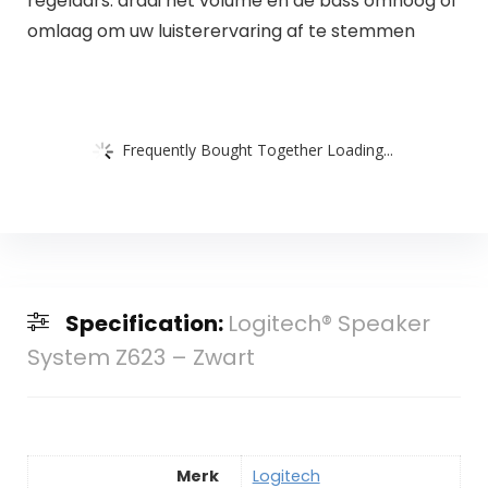
regelaars: draai het volume en de bass omhoog of
omlaag om uw luisterervaring af te stemmen
Frequently Bought Together Loading...
Specification:
Logitech® Speaker
System Z623 – Zwart
Merk
‎Logitech