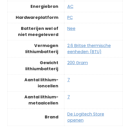
Energiebron
‎AC
Hardwareplatform
‎PC
Batterijen wel of
‎Nee
niet meegeleverd
Vermogen
‎2.6 Britse thermische
lithiumbatterij
eenheden (BTU)
Gewicht
‎200 Gram
lithiumbatterij
Aantal lithium-
‎7
ioncellen
Aantal lithium-
‎7
metaalcellen
De Logitech Store
Brand
openen