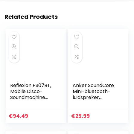
Related Products
Reflexion PS07BT,
Anker SoundCore
Mobile Disco-
Mini-bluetooth-
Soundmachine
luidspreker,
(Incl. Bluetooth,
compacte
Radio, 2 x USB, Aux-
luidspreker met 15
In, Karaokefunctie
uur speeltijd,
€
94.49
€
25.99
En Accu), Zwart,
fantastisch geluid,
20.2 x 49 x 20.1 cm
20 meter Bluetooth
bereik, FM-radio en