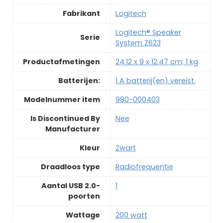
Fabrikant
‎Logitech
‎Logitech® Speaker
Serie
System Z623
Productafmetingen
‎24.12 x 9 x 12.47 cm; 1 kg
Batterijen:
‎1 A batterij(en) vereist.
Modelnummer item
‎980-000403
Is Discontinued By
‎Nee
Manufacturer
Kleur
‎Zwart
Draadloos type
‎Radiofrequentie
Aantal USB 2.0-
‎1
poorten
Wattage
‎200 watt