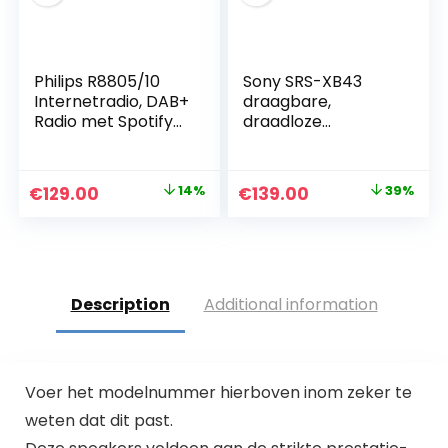
Philips R8805/10
Sony SRS-XB43
Internetradio, DAB+
draagbare,
Radio met Spotify
draadloze
Connect
Bluetooth-
(Bluetooth,
luidspreker
Sleeptimer, Dubbel
(meerkleurige
Original
Current
Original
Current
€
129.00
14%
€
139.00
39%
Alarm, Qi-
lichtbalk,
price
price
price
price
Oplaadpad voor
luidsprekerverlichti
Draadloos
ng, waterafstotend,
was:
is:
was:
is:
Opladen, USB)
extra bas), zwart
€149.99.
€129.00.
€229.00.
€139.00.
Zwart, 2020/2021
Model
Description
Additional information
Voer het modelnummer hierboven inom zeker te
weten dat dit past.