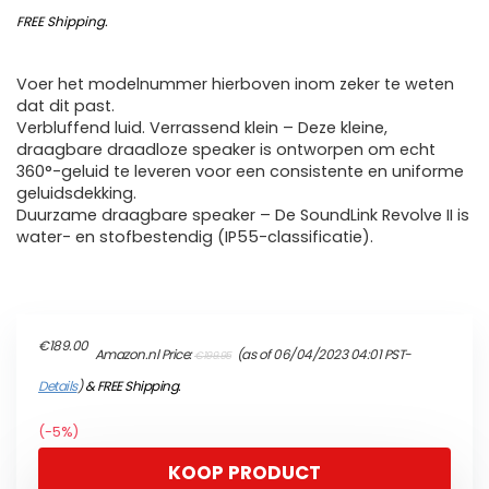
€199.95.
€189.00.
FREE Shipping
.
Voer het modelnummer hierboven inom zeker te weten
dat dit past.
Verbluffend luid. Verrassend klein – Deze kleine,
draagbare draadloze speaker is ontworpen om echt
360°-geluid te leveren voor een consistente en uniforme
geluidsdekking.
Duurzame draagbare speaker – De SoundLink Revolve II is
water- en stofbestendig (IP55-classificatie).
Original
Current
€
189.00
Amazon.nl Price:
(as of 06/04/2023 04:01 PST-
€
199.95
price
price
was:
is:
Details
)
&
FREE Shipping
.
€199.95.
€189.00.
(-5%)
KOOP PRODUCT