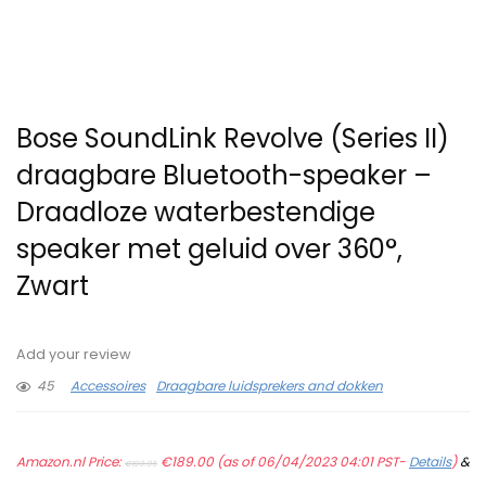
Bose SoundLink Revolve (Series II)
draagbare Bluetooth-speaker –
Draadloze waterbestendige
speaker met geluid over 360°,
Zwart
Add your review
45
Accessoires
Draagbare luidsprekers and dokken
Original
Current
Amazon.nl Price:
price
€
189.00
price
(as of 06/04/2023 04:01 PST-
Details
)
&
€
199.95
was:
is: