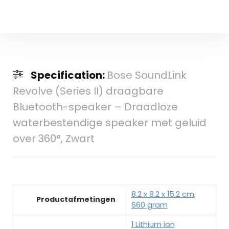
Specification:
Bose SoundLink
Revolve (Series II) draagbare
Bluetooth-speaker – Draadloze
waterbestendige speaker met geluid
over 360°, Zwart
‎8.2 x 8.2 x 15.2 cm;
Productafmetingen
660 gram
‎1 Lithium ion