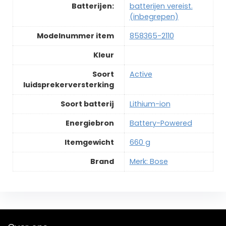
Batterijen:
batterijen vereist.
(inbegrepen)
Modelnummer item
‎858365-2110
Kleur
Soort
‎Active
luidsprekerversterking
Soort batterij
‎Lithium-ion
Energiebron
‎Battery-Powered
Itemgewicht
‎660 g
Brand
Merk: Bose