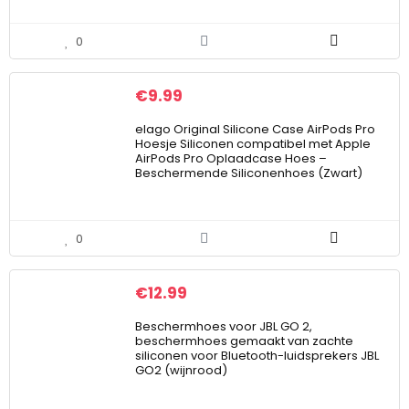
0
€
9.99
elago Original Silicone Case AirPods Pro
Hoesje Siliconen compatibel met Apple
AirPods Pro Oplaadcase Hoes –
Beschermende Siliconenhoes (Zwart)
0
€
12.99
Beschermhoes voor JBL GO 2,
beschermhoes gemaakt van zachte
siliconen voor Bluetooth-luidsprekers JBL
GO2 (wijnrood)