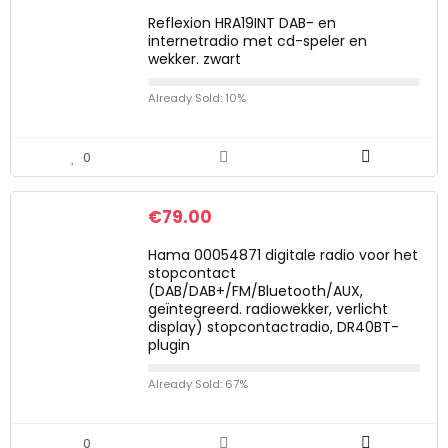
Reflexion HRA19INT DAB- en
internetradio met cd-speler en
wekker. zwart
Already Sold: 10%
0
€
79.00
Hama 00054871 digitale radio voor het
stopcontact
(DAB/DAB+/FM/Bluetooth/AUX,
geïntegreerd. radiowekker, verlicht
display) stopcontactradio, DR40BT-
plugin
Already Sold: 67%
0