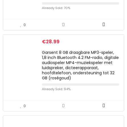
Already Sold: 70%
0
€
28.99
Garsent 8 GB draagbare MP3-speler,
1,8 inch Bluetooth 4.2 FM-radio, digitale
audiospeler MP4-muziekspeler met
luidspreker, dicteerapparaat,
hoofdtelefoon, ondersteuning tot 32
GB (roségoud)
Already Sold: 94%
0