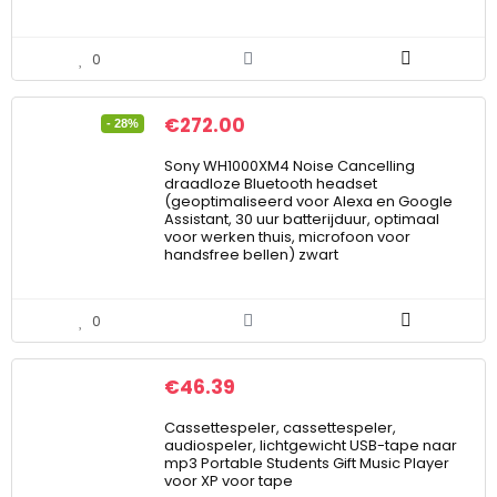
0
€
272.00
- 28%
Sony WH1000XM4 Noise Cancelling
draadloze Bluetooth headset
(geoptimaliseerd voor Alexa en Google
Assistant, 30 uur batterijduur, optimaal
voor werken thuis, microfoon voor
handsfree bellen) zwart
0
€
46.39
Cassettespeler, cassettespeler,
audiospeler, lichtgewicht USB-tape naar
mp3 Portable Students Gift Music Player
voor XP voor tape