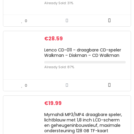
Already Sold: 31%
0
€
28.59
Lenco CD-011 – draagbare CD-speler
Walkman – Diskman – CD Walkman
Already Sold: 87%
0
€
19.99
Mymahdi MP3/MP4 draagbare speler,
lichtblauw met 1,8 inch LCD-scherm
en geheugeninbouwsleuf, maximale
ondersteuning 128 GB TF-kaart