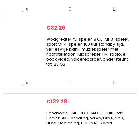
0
€
32.26
Wodgreat MP3-speler, 8 GB, MP3-speler,
sport MP4-speler, 100 uur standby-tijd,
verliesvrije klank, muziekspeler met
hoofdtelefoon, luidspreker, FM-radio, e-
book video, voicerecorder, ondersteunt
tot 128 GB
0
€
132.28
Panasonic DMP-BDT384EG 3D Blu-Ray
Speler, 4K Upscaling, WLAN, DLNA, VoD,
HDMI-Bediening, USB, NAS, Zwart