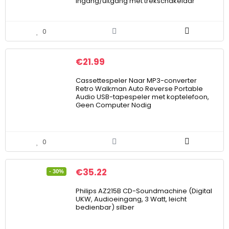
ingang/uitgang met trekschakelaar
0
€
21.99
Cassettespeler Naar MP3-converter
Retro Walkman Auto Reverse Portable
Audio USB-tapespeler met koptelefoon,
Geen Computer Nodig
0
€
35.22
- 30%
Philips AZ215B CD-Soundmachine (Digital
UKW, Audioeingang, 3 Watt, leicht
bedienbar) silber