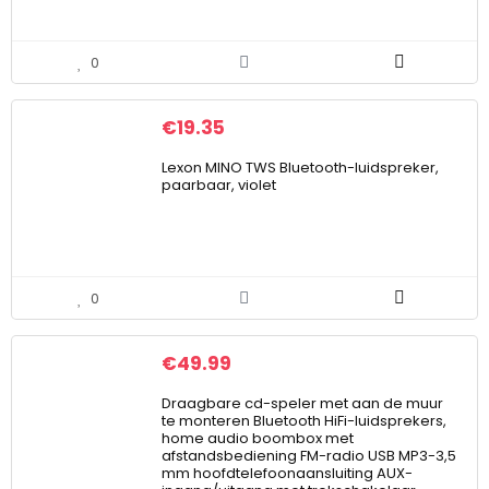
0
€
19.35
Lexon MINO TWS Bluetooth-luidspreker,
paarbaar, violet
0
€
49.99
Draagbare cd-speler met aan de muur
te monteren Bluetooth HiFi-luidsprekers,
home audio boombox met
afstandsbediening FM-radio USB MP3-3,5
mm hoofdtelefoonaansluiting AUX-