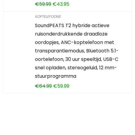
€
59.99
€
43.95
KOPTELEFOONS
SoundPEATS T2 hybride actieve
ruisonderdrukkende draadloze
oordopjes, ANC-koptelefoon met
transparantiemodus, Bluetooth 5.1-
oortelefoon, 30 uur speeltijd, USB-C
snel opladen, stereogeluid, 12 mm-
stuurprogramma
€
64.99
€
59.99
Iets interessants
gevonden?