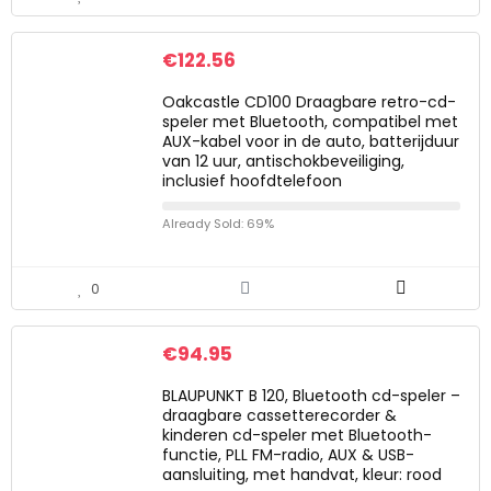
€
122.56
Oakcastle CD100 Draagbare retro-cd-
speler met Bluetooth, compatibel met
AUX-kabel voor in de auto, batterijduur
van 12 uur, antischokbeveiliging,
inclusief hoofdtelefoon
Already Sold: 69%
0
€
94.95
BLAUPUNKT B 120, Bluetooth cd-speler –
draagbare cassetterecorder &
kinderen cd-speler met Bluetooth-
functie, PLL FM-radio, AUX & USB-
aansluiting, met handvat, kleur: rood