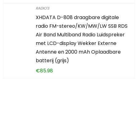
RADIO'S
XHDATA D-808 draagbare digitale
radio FM-stereo/KW/MW/LW SSB RDS
Air Band Multiband Radio Luidspreker
met LCD-display Wekker Externe
Antenne en 2000 mAh Oplaadbare
batterij (grijs)
€
85.98
Iets interessants
gevonden?