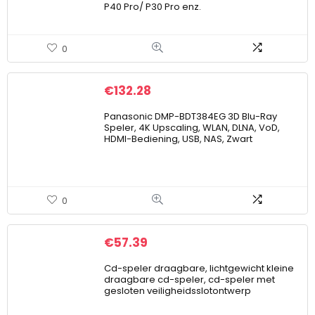
P40 Pro/ P30 Pro enz.
0
€
132.28
Panasonic DMP-BDT384EG 3D Blu-Ray
Speler, 4K Upscaling, WLAN, DLNA, VoD,
HDMI-Bediening, USB, NAS, Zwart
0
€
57.39
Cd-speler draagbare, lichtgewicht kleine
draagbare cd-speler, cd-speler met
gesloten veiligheidsslotontwerp