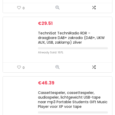
0
€
29.51
TechniSat TechniRadio RDR –
draagbare DAB+ zakradio (DAB+, UKW
AUX, USB, zaklamp) zilver
Already Sold: 16%
0
€
46.39
Cassettespeler, cassettespeler,
audiospeler, lichtgewicht USB-tape
naar mp3 Portable Students Gift Music
Player voor XP voor tape