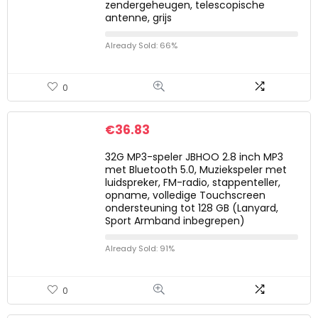
zendergeheugen, telescopische
antenne, grijs
Already Sold: 66%
0
€
36.83
32G MP3-speler JBHOO 2.8 inch MP3
met Bluetooth 5.0, Muziekspeler met
luidspreker, FM-radio, stappenteller,
opname, volledige Touchscreen
ondersteuning tot 128 GB (Lanyard,
Sport Armband inbegrepen)
Already Sold: 91%
0