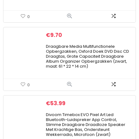
0
€
9.70
Draagbare Media Multifunctionele
Opbergzakken, Oxford Doek DVD Disc CD
Draagtas, Grote Capaciteit Draagbare
Album Organizer Opbergzakken (zwart,
maat: 61 * 22 * 14 cm)
0
€
53.99
Divoom Timebox EVO Pixel Art Led
Bluetooth-Luidspreker App Control,
Slimme Draagbare Draadloze Speaker
Met Krachtige Bas, Ondersteunt
Wekkerradio, Microfoon (zwart)