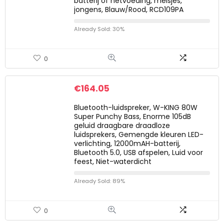
batterij of netvoeding, meisjes,
jongens, Blauw/Rood, RCD109PA
Already Sold: 30%
0
€
164.05
Bluetooth-luidspreker, W-KING 80W
Super Punchy Bass, Enorme 105dB
geluid draagbare draadloze
luidsprekers, Gemengde kleuren LED-
verlichting, 12000mAH-batterij,
Bluetooth 5.0, USB afspelen, Luid voor
feest, Niet-waterdicht
Already Sold: 89%
0