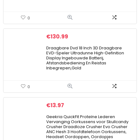
0
€
130.99
Draagbare Dvd 18 Inch 3D Draagbare
EVD-Speler Ultradunne High-Definition
Display Ingebouwde Batterij,
Afstandsbediening En Reistas
Inbegrepen,Gold
0
€
13.97
Geekria QuickFit Proteïne Lederen
Vervanging Oorkussens voor Skullcandy
Crusher Draadloze Crusher Evo Crusher
ANC Hesh 3 Hoofdtelefoon Oorkussens,
Headset Oordoppen, Oordopjes