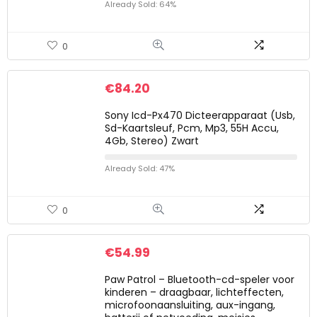
Already Sold: 64%
0
€
84.20
Sony Icd-Px470 Dicteerapparaat (Usb,
Sd-Kaartsleuf, Pcm, Mp3, 55H Accu,
4Gb, Stereo) Zwart
Already Sold: 47%
0
€
54.99
Paw Patrol – Bluetooth-cd-speler voor
kinderen – draagbaar, lichteffecten,
microfoonaansluiting, aux-ingang,