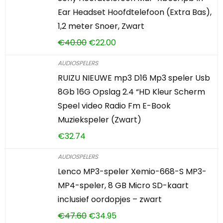
Ear Headset Hoofdtelefoon (Extra Bas),
1,2 meter Snoer, Zwart
€
40.00
€
22.00
AUDIOSPELERS
RUIZU NIEUWE mp3 D16 Mp3 speler Usb
8Gb 16G Opslag 2.4 “HD Kleur Scherm
Speel video Radio Fm E-Book
Muziekspeler (Zwart)
€
32.74
AUDIOSPELERS
Lenco MP3-speler Xemio-668-S MP3-
MP4-speler, 8 GB Micro SD-kaart
inclusief oordopjes – zwart
€
47.60
€
34.95