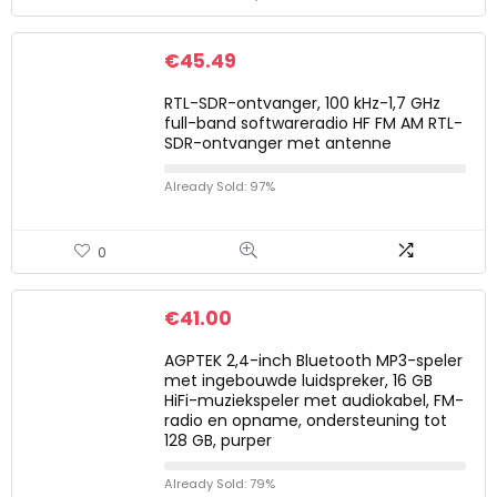
€
45.49
RTL-SDR-ontvanger, 100 kHz-1,7 GHz
full-band softwareradio HF FM AM RTL-
SDR-ontvanger met antenne
Already Sold: 97%
0
€
41.00
AGPTEK 2,4-inch Bluetooth MP3-speler
met ingebouwde luidspreker, 16 GB
HiFi-muziekspeler met audiokabel, FM-
radio en opname, ondersteuning tot
128 GB, purper
Already Sold: 79%