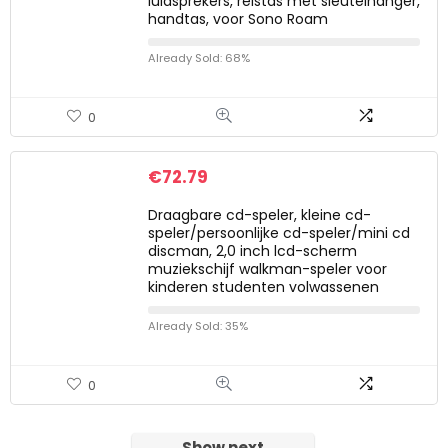
luidsprekers, reistas met sleutelhanger,
handtas, voor Sono Roam
Already Sold: 68%
0
€
72.79
Draagbare cd-speler, kleine cd-
speler/persoonlijke cd-speler/mini cd
discman, 2,0 inch lcd-scherm
muziekschijf walkman-speler voor
kinderen studenten volwassenen
Already Sold: 35%
0
Show next