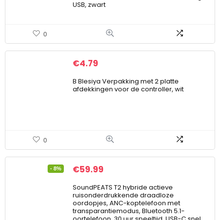
USB, zwart
0
€
4.79
B Blesiya Verpakking met 2 platte
afdekkingen voor de controller, wit
0
€
59.99
- 8%
SoundPEATS T2 hybride actieve
ruisonderdrukkende draadloze
oordopjes, ANC-koptelefoon met
transparantiemodus, Bluetooth 5.1-
oortelefoon, 30 uur speeltijd, USB-C snel