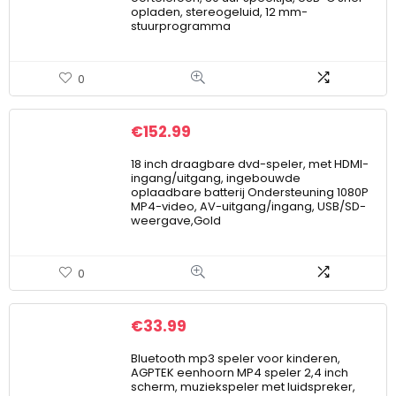
opladen, stereogeluid, 12 mm-
stuurprogramma
0
€
152.99
18 inch draagbare dvd-speler, met HDMI-
ingang/uitgang, ingebouwde
oplaadbare batterij Ondersteuning 1080P
MP4-video, AV-uitgang/ingang, USB/SD-
weergave,Gold
0
€
33.99
Bluetooth mp3 speler voor kinderen,
AGPTEK eenhoorn MP4 speler 2,4 inch
scherm, muziekspeler met luidspreker,