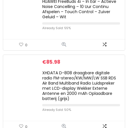
HUAWEI FreeBuds 4i – In Ear – Actieve
Noise Cancelling – 10 Uur Continu
Afspelen – Touch Control – Zuiver
Geluid – Wit
Already Sold: 55%
0
€
85.98
XHDATA D-808 draagbare digitale
radio FM-stereo/KW/MW/LW SSB RDS
Air Band Multiband Radio Luidspreker
met LCD-display Wekker Externe
Antenne en 2000 mAh Oplaadbare
batterij (grijs)
Already Sold: 50%
0