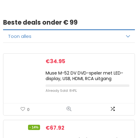
Beste deals onder € 99
Toon alles
€
34.95
Muse M-52 DV DVD-speler met LED-
display, USB, HDMI, RCA uitgang
Already Sold: 84%
0
€
67.92
- 14%