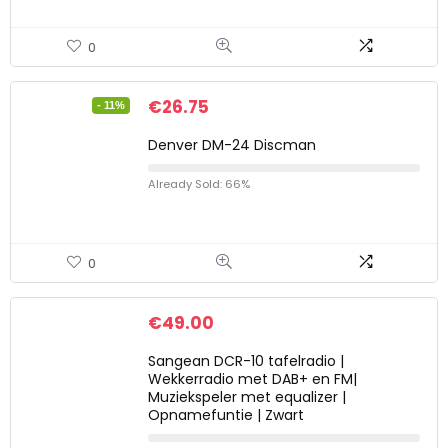
0
€
26.75
- 11%
Denver DM-24 Discman
Already Sold: 66%
0
€
49.00
Sangean DCR-10 tafelradio |
Wekkerradio met DAB+ en FM|
Muziekspeler met equalizer |
Opnamefuntie | Zwart