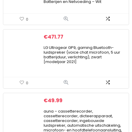
Batterijen en Netvoeding – Wit
0
€
471.77
LG Ultragear GP9, gaming Bluetooth-
luidspreker (voice chat microfoon, 5 uur
batterijduur, verlichting), zwart
[modeljaar 2021]
0
€
49.99
auna – cassetterecorder,
cassetterecorder, dicteerapparaat,
cassetterecorder, ingebouwde
luidspreker, automatische uitschakeling,
microfoon- en hoofdtelefoonaansluiting,