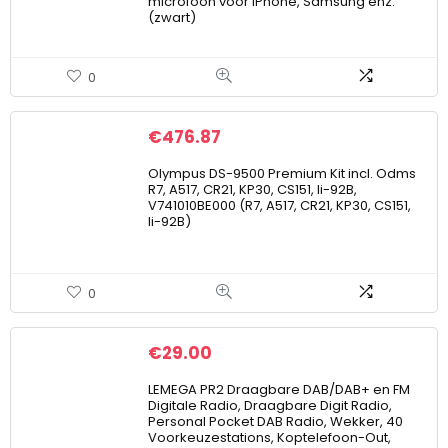
microfoon voor iPhone, Samsung enz.
(zwart)
0
€
476.87
Olympus DS-9500 Premium Kit incl. Odms
R7, A517, CR21, KP30, CS151, li-92B,
V741010BE000 (R7, A517, CR21, KP30, CS151,
li-92B)
0
€
29.00
LEMEGA PR2 Draagbare DAB/DAB+ en FM
Digitale Radio, Draagbare Digit Radio,
Personal Pocket DAB Radio, Wekker, 40
Voorkeuzestations, Koptelefoon-Out,