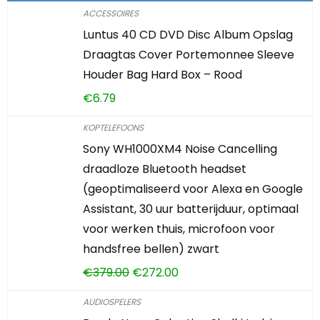
ACCESSOIRES
Luntus 40 CD DVD Disc Album Opslag
Draagtas Cover Portemonnee Sleeve
Houder Bag Hard Box – Rood
€
6.79
KOPTELEFOONS
Sony WH1000XM4 Noise Cancelling
draadloze Bluetooth headset
(geoptimaliseerd voor Alexa en Google
Assistant, 30 uur batterijduur, optimaal
voor werken thuis, microfoon voor
handsfree bellen) zwart
€
379.00
€
272.00
AUDIOSPELERS