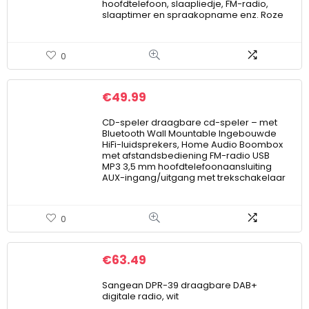
hoofdtelefoon, slaapliedje, FM-radio,
slaaptimer en spraakopname enz. Roze
0
€
49.99
CD-speler draagbare cd-speler – met
Bluetooth Wall Mountable Ingebouwde
HiFi-luidsprekers, Home Audio Boombox
met afstandsbediening FM-radio USB
MP3 3,5 mm hoofdtelefoonaansluiting
AUX-ingang/uitgang met trekschakelaar
0
€
63.49
Sangean DPR-39 draagbare DAB+
digitale radio, wit