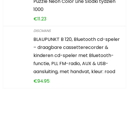
Puzzle Neon Color Line Slodki tydzien
1000
€
11.23
DISCMANS
BLAUPUNKT B 120, Bluetooth cd-speler
– draagbare cassetterecorder &
kinderen cd-speler met Bluetooth-
functie, PLL FM-radio, AUX & USB-
aansluiting, met handvat, kleur: rood
€
94.95
Iets interessants
gevonden?