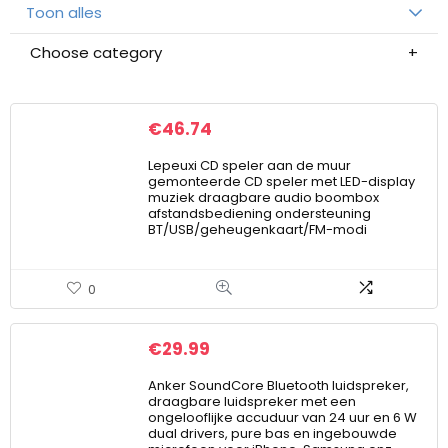
Toon alles
Choose category
€
46.74
Lepeuxi CD speler aan de muur
gemonteerde CD speler met LED-display
muziek draagbare audio boombox
afstandsbediening ondersteuning
BT/USB/geheugenkaart/FM-modi
0
€
29.99
Anker SoundCore Bluetooth luidspreker,
draagbare luidspreker met een
ongelooflijke accuduur van 24 uur en 6 W
dual drivers, pure bas en ingebouwde