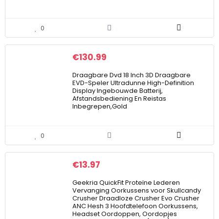
0
€
130.99
Draagbare Dvd 18 Inch 3D Draagbare
EVD-Speler Ultradunne High-Definition
Display Ingebouwde Batterij,
Afstandsbediening En Reistas
Inbegrepen,Gold
0
€
13.97
Geekria QuickFit Proteïne Lederen
Vervanging Oorkussens voor Skullcandy
Crusher Draadloze Crusher Evo Crusher
ANC Hesh 3 Hoofdtelefoon Oorkussens,
Headset Oordoppen, Oordopjes