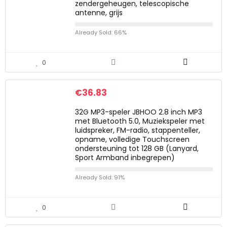
zendergeheugen, telescopische
antenne, grijs
Already Sold: 66%
0
€
36.83
32G MP3-speler JBHOO 2.8 inch MP3
met Bluetooth 5.0, Muziekspeler met
luidspreker, FM-radio, stappenteller,
opname, volledige Touchscreen
ondersteuning tot 128 GB (Lanyard,
Sport Armband inbegrepen)
Already Sold: 91%
0