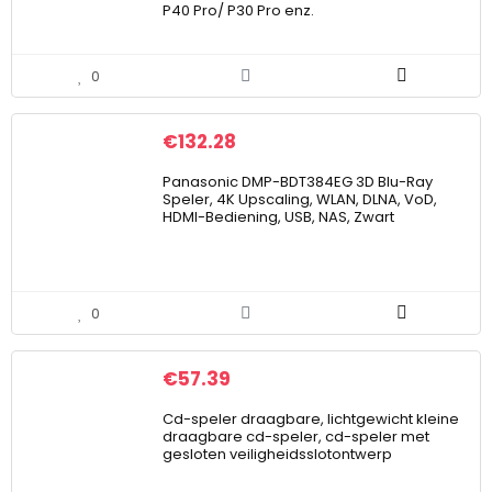
P40 Pro/ P30 Pro enz.
0
€
132.28
Panasonic DMP-BDT384EG 3D Blu-Ray
Speler, 4K Upscaling, WLAN, DLNA, VoD,
HDMI-Bediening, USB, NAS, Zwart
0
€
57.39
Cd-speler draagbare, lichtgewicht kleine
draagbare cd-speler, cd-speler met
gesloten veiligheidsslotontwerp