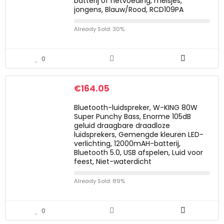
batterij of netvoeding, meisjes,
jongens, Blauw/Rood, RCD109PA
Already Sold: 30%
0
€
164.05
Bluetooth-luidspreker, W-KING 80W
Super Punchy Bass, Enorme 105dB
geluid draagbare draadloze
luidsprekers, Gemengde kleuren LED-
verlichting, 12000mAH-batterij,
Bluetooth 5.0, USB afspelen, Luid voor
feest, Niet-waterdicht
Already Sold: 89%
0