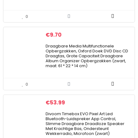
0
€
9.70
Draagbare Media Multifunctionele
Opbergzakken, Oxford Doek DVD Disc CD
Draagtas, Grote Capaciteit Draagbare
Album Organizer Opbergzakken (zwart,
maat: 61 * 22 * 14 cm)
0
€
53.99
Divoom Timebox EVO Pixel Art Led
Bluetooth-Luidspreker App Control,
Slimme Draagbare Draadloze Speaker
Met Krachtige Bas, Ondersteunt
Wekkerradio, Microfoon (zwart)