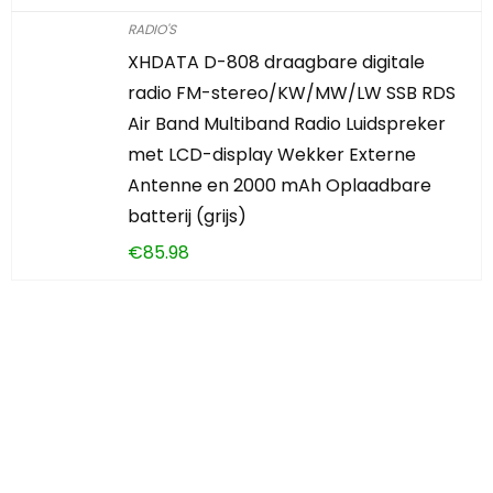
RADIO'S
XHDATA D-808 draagbare digitale
radio FM-stereo/KW/MW/LW SSB RDS
Air Band Multiband Radio Luidspreker
met LCD-display Wekker Externe
Antenne en 2000 mAh Oplaadbare
batterij (grijs)
€
85.98
Iets interessants
gevonden?