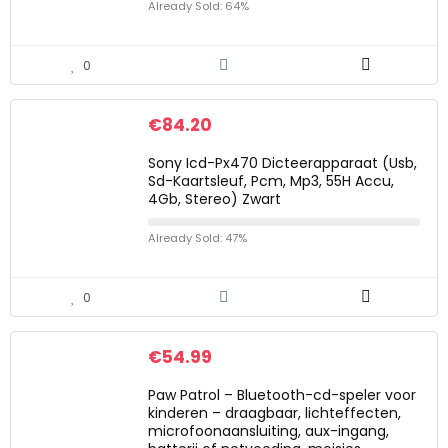
Already Sold: 64%
0
€
84.20
Sony Icd-Px470 Dicteerapparaat (Usb,
Sd-Kaartsleuf, Pcm, Mp3, 55H Accu,
4Gb, Stereo) Zwart
Already Sold: 47%
0
€
54.99
Paw Patrol – Bluetooth-cd-speler voor
kinderen – draagbaar, lichteffecten,
microfoonaansluiting, aux-ingang,