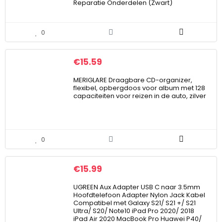
Reparatie Onderdelen (Zwart)
0
€
15.59
MERIGLARE Draagbare CD-organizer,
flexibel, opbergdoos voor album met 128
capaciteiten voor reizen in de auto, zilver
0
€
15.99
UGREEN Aux Adapter USB C naar 3.5mm
Hoofdtelefoon Adapter Nylon Jack Kabel
Compatibel met Galaxy S21/ S21 +/ S21
Ultra/ S20/ Note10 iPad Pro 2020/ 2018
iPad Air 2020 MacBook Pro Huawei P40/