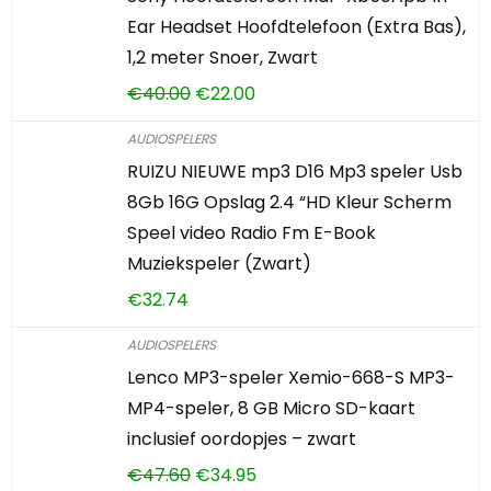
Ear Headset Hoofdtelefoon (Extra Bas),
1,2 meter Snoer, Zwart
€
40.00
€
22.00
AUDIOSPELERS
RUIZU NIEUWE mp3 D16 Mp3 speler Usb
8Gb 16G Opslag 2.4 “HD Kleur Scherm
Speel video Radio Fm E-Book
Muziekspeler (Zwart)
€
32.74
AUDIOSPELERS
Lenco MP3-speler Xemio-668-S MP3-
MP4-speler, 8 GB Micro SD-kaart
inclusief oordopjes – zwart
€
47.60
€
34.95