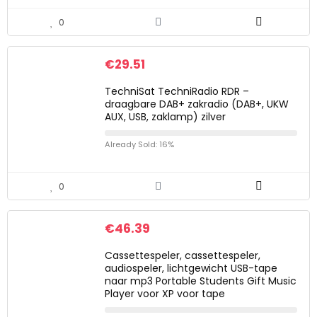
0
€
29.51
TechniSat TechniRadio RDR –
draagbare DAB+ zakradio (DAB+, UKW
AUX, USB, zaklamp) zilver
Already Sold: 16%
0
€
46.39
Cassettespeler, cassettespeler,
audiospeler, lichtgewicht USB-tape
naar mp3 Portable Students Gift Music
Player voor XP voor tape