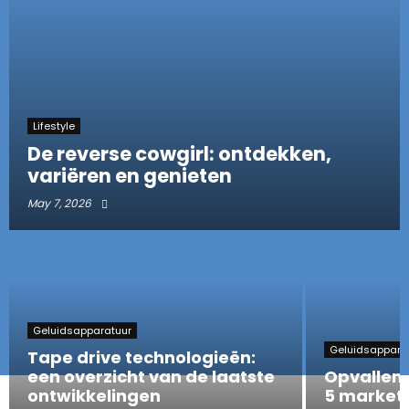
Lifestyle
De reverse cowgirl: ontdekken,
variëren en genieten
May 7, 2026
Geluidsapparatuur
Geluidsappara
Tape drive technologieën:
een overzicht van de laatste
Opvallen 
ontwikkelingen
5 marketi