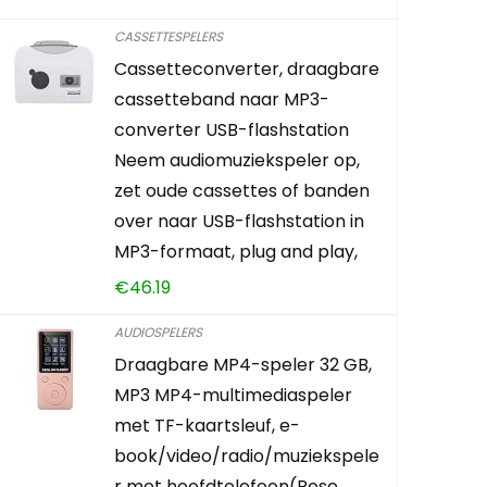
Already Sold:
CASSETTESPELERS
Cassetteconverter, draagbare
Schiet op! A
cassetteband naar MP3-
converter USB-flashstation
0
2
Neem audiomuziekspeler op,
zet oude cassettes of banden
KOOP PRO
over naar USB-flashstation in
MP3-formaat, plug and play,
€
46.19
AUDIOSPELERS
Draagbare MP4-speler 32 GB,
MP3 MP4-multimediaspeler
met TF-kaartsleuf, e-
book/video/radio/muziekspele
r met hoofdtelefoon(Rose