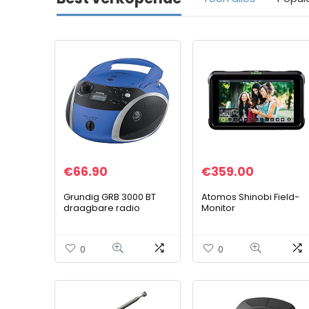
€
66.90
€
359.00
Grundig GRB 3000 BT
Atomos Shinobi Field-
draagbare radio
Monitor
Boombox met Bluetooth
Recorder/Player
blauw/zilver
0
0