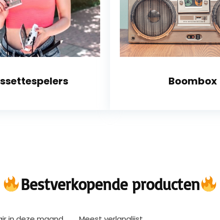
ssettespelers
Boombox
Bestverkopende producten
air in deze maand
Meest verlanglijst