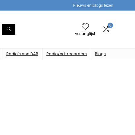
Nieuws en blogs lezen
0
verlanglijst
Radio’s and DAB
Radio/cd-recorders
Blogs
diomateriaal
s op Amazon