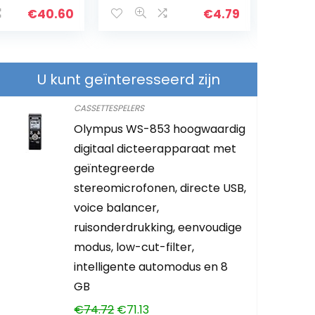
€
40.60
€
4.79
U kunt geïnteresseerd zijn
CASSETTESPELERS
Olympus WS-853 hoogwaardig
Hoofdtelef
digitaal dicteerapparaat met
iClever Ho
geïntegreerde
Kinderen, 
stereomicrofonen, directe USB,
Geluid, O
voice balancer,
Draden, 3
ruisonderdrukking, eenvoudige
School/Re
modus, low-cut-filter,
intelligente automodus en 8
€
13.99
GB
€
74.72
€
71.13