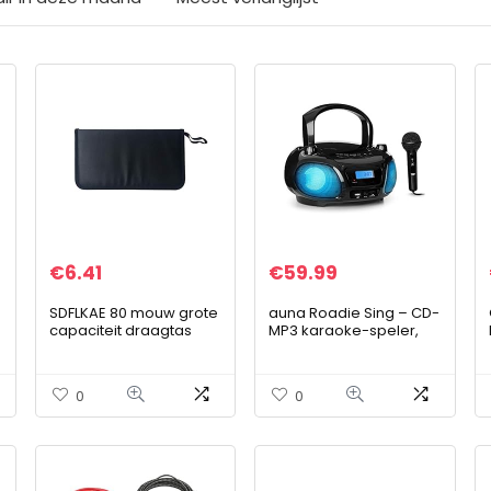
€
6.41
€
59.99
SDFLKAE 80 mouw grote
auna Roadie Sing – CD-
capaciteit draagtas
MP3 karaoke-speler,
kunstlederen cd-tas
stereo, boombox, sing-
krasbestendig (zwart)
a-long-functie, USB-
poort, FM-radio,
0
0
Bluetooth 3.0, LED-
verlichting, netvoeding
en batterijvoeding,
microfoon, zwart