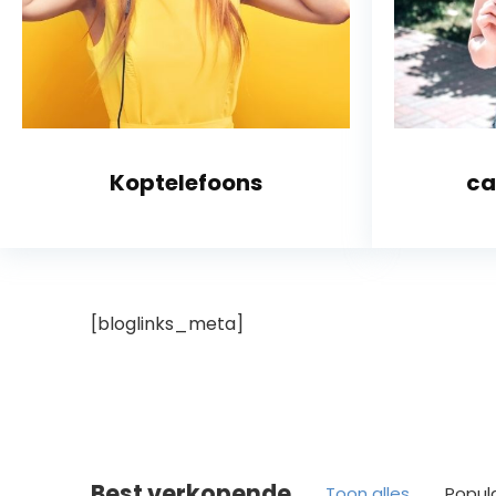
Koptelefoons
ca
[bloglinks_meta]
Best verkopende
Toon alles
Popul