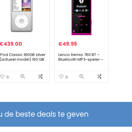
€
439.00
€
49.95
iPod Classic 160GB zilver
Lenco Xemio 760 BT –
(actueel model) 160 GB
Bluetooth MP3-speler –
geheugen MP3-
8 GB MP3-speler –
muziekspeler
opslagruimte
uitbreidbaar met Micro
0
0
SD – geïntegreerde LI-
ion-batterij –
dicteerapparaat – roze
u de beste deals te geven