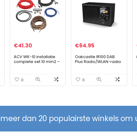
€
41.30
€
64.95
ACV WK-10 installatie
Oakcastle IR100 DAB
complete set 10 mm2 –
Plus Radio/WLAN-radio
eindversterker kit met
met Bluetooth, Spotify
luidsprekerkabel
Connect, dubbele
wekker, line-in, app-
0
0
besturing en
kleurendisplay
 meer dan 20 populairste winkels om 