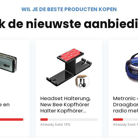
WIL JE DE BESTE PRODUCTEN KOPEN
jk de nieuwste aanbied
Headset Halterung,
Metronic 
e en
New Bee Kopfhörer
Draagba
Halter Kopfhörer
radio me
Ständer Zum
Bluetooth
Aufkleben Unter
USB/SD/M
Already Sold: 13%
Already Sold: 
Dem Schreibtisch
2 x 1 W, b
Kopfhörerhalter