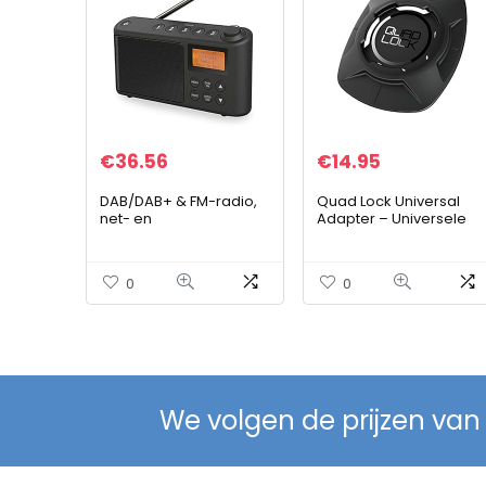
€
36.56
€
14.95
DAB/DAB+ & FM-radio,
Quad Lock Universal
net- en
Adapter – Universele
batterijaangedreven
Adapter
draagbare DAB-radio’s
oplaadbare digitale
0
0
radio met USB-opladen
voor 15 uur afspelen
(zwart)
We volgen de prijzen van