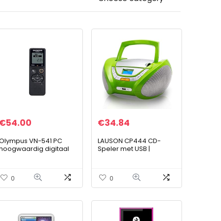
€
54.00
€
34.84
Olympus VN-541 PC
LAUSON CP444 CD-
hoogwaardig digitaal
Speler met USB |
dicteerapparaat met
Boombox
omnidirectionele
Stereosysteem CD-
microfoon, one-touch-
Radio Draagbaare |
0
0
opname,
Kinderradio met CD en
ruisonderdrukking,
MP3-Speler USB Port |
eenvoudige scène-
Radio CD-Speler met
selectie, automatisch
Hoofdtelefoonaansluitin
low-cut-filter en 4 GB
g en Geïntegreerde
geheugen
Speakers (Groen)