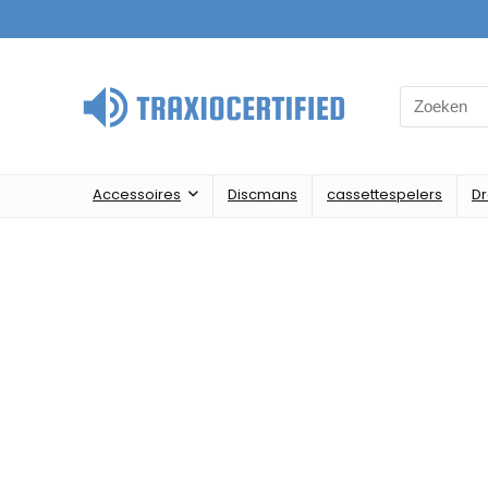
Accessoires
Discmans
cassettespelers
D
Alleen de b
We vinden 