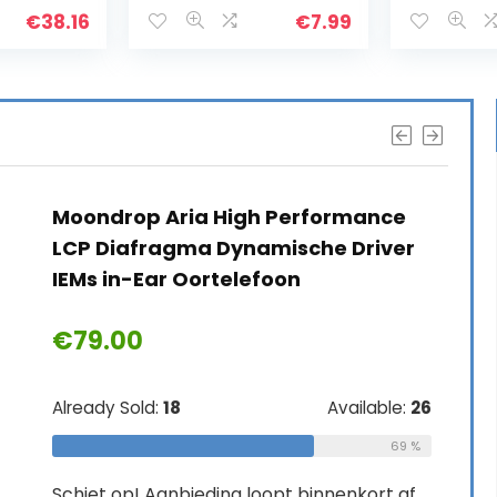
Doppelkopfhörerhal
€
38.16
€
7.99
ter Universal Metal
Gaming
Headsethalter für
alle Kopfhörer
(schwarz)
Moondrop Aria High Performance
LCP Diafragma Dynamische Driver
IEMs in-Ear Oortelefoon
€
79.00
Already Sold:
18
Available:
26
69 %
Schiet op! Aanbieding loopt binnenkort af