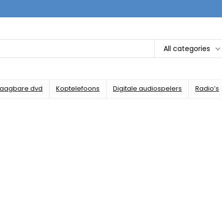
All categories
raagbare dvd
Koptelefoons
Digitale audiospelers
Radio’s
este deals voor au
elke dag de beste audiodeal