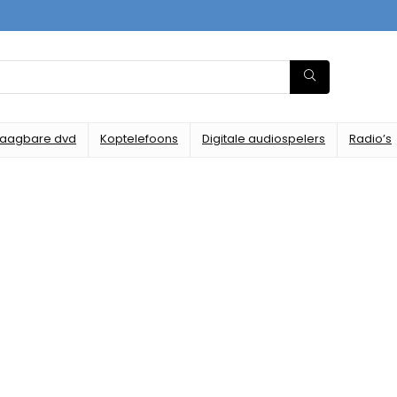
raagbare dvd
Koptelefoons
Digitale audiospelers
Radio’s