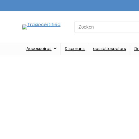
Accessoires
Discmans
cassettespelers
D