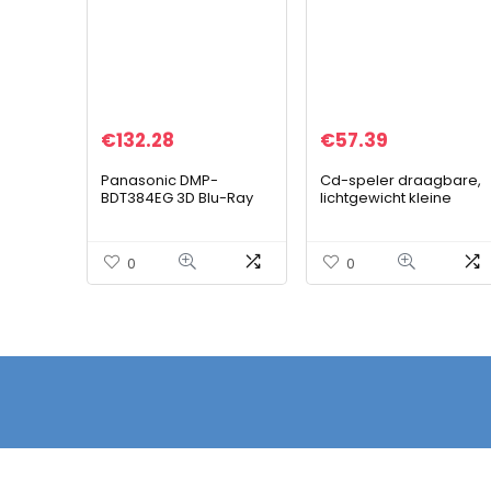
€
132.28
€
57.39
Panasonic DMP-
Cd-speler draagbare,
BDT384EG 3D Blu-Ray
lichtgewicht kleine
Speler, 4K Upscaling,
draagbare cd-speler,
WLAN, DLNA, VoD, HDMI-
cd-speler met geslote
Bediening, USB, NAS,
veiligheidsslotontwerp
0
0
Zwart