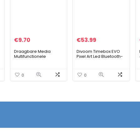
€
9.70
€
53.99
Draagbare Media
Divoom Timebox EVO
Multifunctionele
Pixel Art Led Bluetooth-
Opbergzakken, Oxford
Luidspreker App
n
Doek DVD Disc CD
Control, Slimme
Draagtas, Grote
Draagbare Draadloze
0
0
Capaciteit Draagbare
Speaker Met Krachtige
Album Organizer
Bas, Ondersteunt
Opbergzakken (zwart,
Wekkerradio, Microfoon
maat: 61 * 22 * 14 cm)
(zwart)