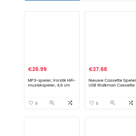
€
26.99
€
27.66
MP3-speler, Vorstik HiFi-
Nieuwe Cassette Spele
muziekspeler, 4,6 cm
USB Walkman Cassette
digitale audiospeler
Tape Muziek Audio naa
met FM-
MP3 Converter Speler
radio/voicerecorder/vi
Opslaan MP3 Bestand
0
0
deo Afspelen/lezen van
naar USB Flash/USB
tekst, tot 90 uur
Drive
speeltijd, 8 GB
uitbreidbaar 128 GB TF