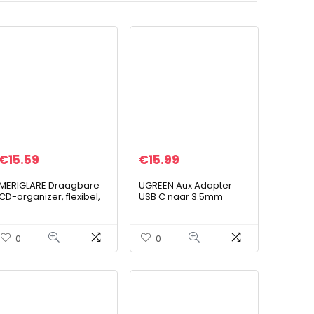
€
15.59
€
15.99
MERIGLARE Draagbare
UGREEN Aux Adapter
CD-organizer, flexibel,
USB C naar 3.5mm
opbergdoos voor
Hoofdtelefoon Adapter
album met 128
Nylon Jack Kabel
capaciteiten voor
Compatibel met Galaxy
0
0
reizen in de auto, zilver
S21/ S21 +/ S21 Ultra/
S20/ Note10 iPad Pro
2020/ 2018 iPad Air 2020
MacBook Pro Huawei
P40/ P40 Pro/ P30 Pro
enz.