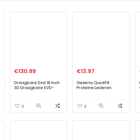
€
130.99
€
13.97
r
Draagbare Dvd 18 Inch
Geekria QuickFit
3D Draagbare EVD-
Proteïne Lederen
r
Speler Ultradunne High-
Vervanging Oorkussens
Definition Display
voor Skullcandy
Ingebouwde Batterij,
Crusher Draadloze
0
0
Afstandsbediening En
Crusher Evo Crusher
Reistas
ANC Hesh 3
Inbegrepen,Gold
Hoofdtelefoon
Oorkussens, Headset
Oordoppen, Oordopjes
Reparatie Onderdelen
(Zwart)