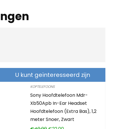
ingen
U kunt geïnteresseerd zijn
KOPTELEFOONS
Sony Hoofdtelefoon Mdr-
Xb50Apb In-Ear Headset
Hoofdtelefoon (Extra Bas), 1,2
meter Snoer, Zwart
€
40.00
€
22.00