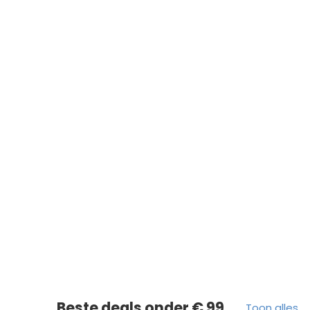
Iet
Beste deals onder € 99
Toon alles