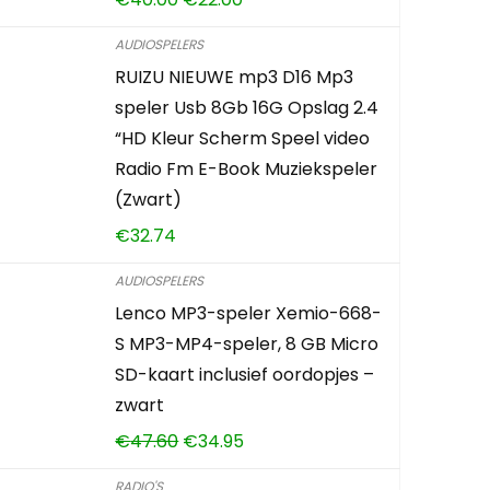
AUDIOSPELERS
RUIZU NIEUWE mp3 D16 Mp3
speler Usb 8Gb 16G Opslag 2.4
“HD Kleur Scherm Speel video
Radio Fm E-Book Muziekspeler
(Zwart)
€
32.74
AUDIOSPELERS
Lenco MP3-speler Xemio-668-
S MP3-MP4-speler, 8 GB Micro
SD-kaart inclusief oordopjes –
zwart
€
47.60
€
34.95
RADIO'S