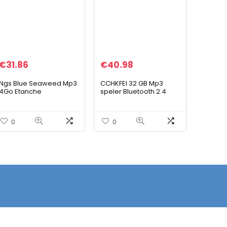
€
31.86
€
40.98
Ngs Blue Seaweed Mp3
CCHKFEI 32 GB Mp3
4Go Etanche
speler Bluetooth 2.4
Inch Scherm Metalen
Bluetooth MP3
Muziekspelers met
0
0
luidspreker FM radio
Voice recorder voor
Kids Student Volwassen
mp4 speler