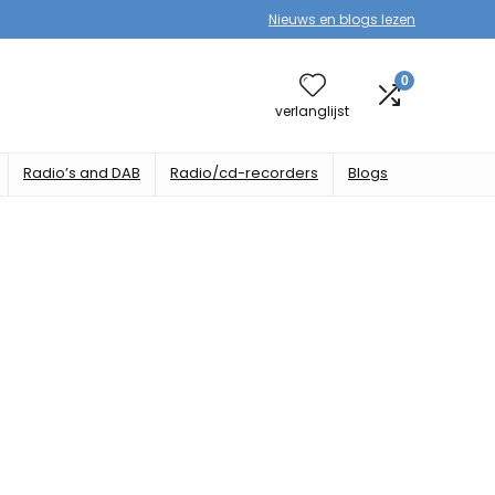
Nieuws en blogs lezen
0
verlanglijst
Radio’s and DAB
Radio/cd-recorders
Blogs