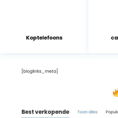
Koptelefoons
ca
[bloglinks_meta]
Best verkopende
Toon alles
Popul