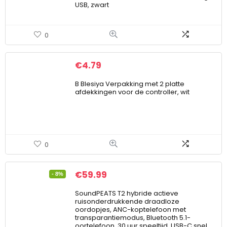
USB, zwart
0
€
4.79
B Blesiya Verpakking met 2 platte
afdekkingen voor de controller, wit
0
€
59.99
- 8%
SoundPEATS T2 hybride actieve
ruisonderdrukkende draadloze
oordopjes, ANC-koptelefoon met
transparantiemodus, Bluetooth 5.1-
oortelefoon, 30 uur speeltijd, USB-C snel