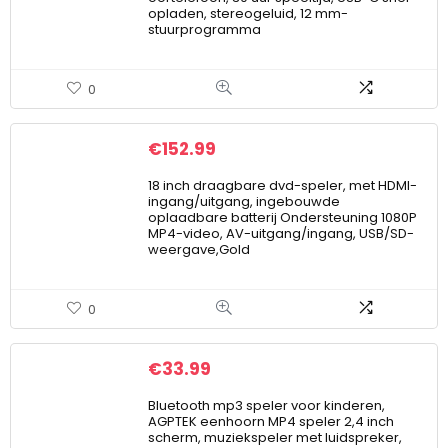
opladen, stereogeluid, 12 mm-
stuurprogramma
0
€
152.99
18 inch draagbare dvd-speler, met HDMI-
ingang/uitgang, ingebouwde
oplaadbare batterij Ondersteuning 1080P
MP4-video, AV-uitgang/ingang, USB/SD-
weergave,Gold
0
€
33.99
Bluetooth mp3 speler voor kinderen,
AGPTEK eenhoorn MP4 speler 2,4 inch
scherm, muziekspeler met luidspreker,