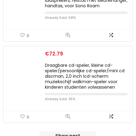
luidsprekers, reistas met sleutelhanger,
handtas, voor Sono Roam
Already Sold: 68%
0
€
72.79
Draagbare cd-speler, kleine cd-
speler/persoonlijke cd-speler/mini cd
discman, 2,0 inch lcd-scherm
muziekschijf walkman-speler voor
kinderen studenten volwassenen
Already Sold: 35%
0
Show next