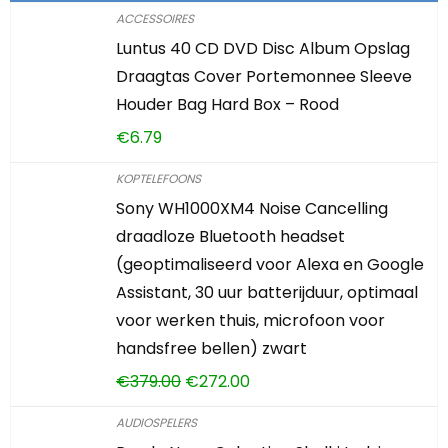
ACCESSOIRES
Luntus 40 CD DVD Disc Album Opslag
Draagtas Cover Portemonnee Sleeve
Houder Bag Hard Box – Rood
€
6.79
KOPTELEFOONS
Sony WH1000XM4 Noise Cancelling
draadloze Bluetooth headset
(geoptimaliseerd voor Alexa en Google
Assistant, 30 uur batterijduur, optimaal
voor werken thuis, microfoon voor
handsfree bellen) zwart
€
379.00
€
272.00
AUDIOSPELERS