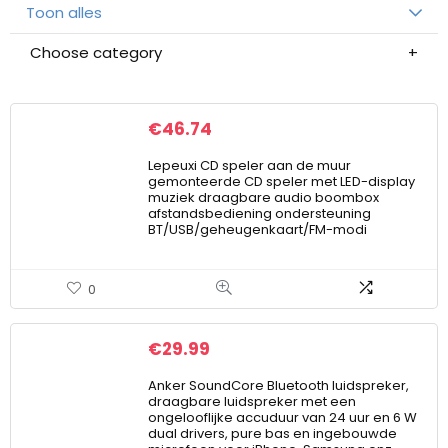
Toon alles
Choose category
€
46.74
Lepeuxi CD speler aan de muur
gemonteerde CD speler met LED-display
muziek draagbare audio boombox
afstandsbediening ondersteuning
BT/USB/geheugenkaart/FM-modi
0
€
29.99
Anker SoundCore Bluetooth luidspreker,
draagbare luidspreker met een
ongelooflijke accuduur van 24 uur en 6 W
dual drivers, pure bas en ingebouwde