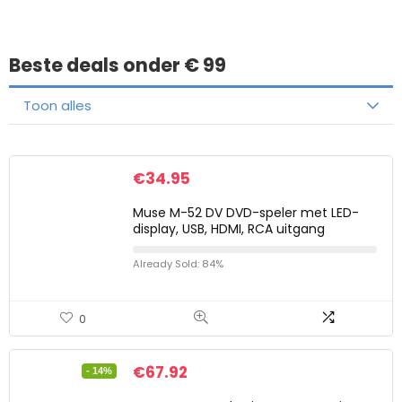
Beste deals onder € 99
Toon alles
€
34.95
Muse M-52 DV DVD-speler met LED-
display, USB, HDMI, RCA uitgang
Already Sold: 84%
0
€
67.92
- 14%