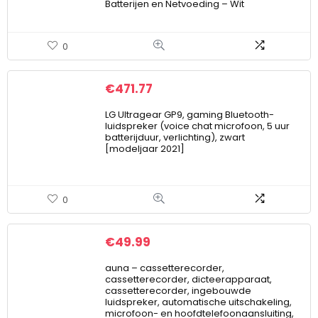
Batterijen en Netvoeding – Wit
0
€
471.77
LG Ultragear GP9, gaming Bluetooth-
luidspreker (voice chat microfoon, 5 uur
batterijduur, verlichting), zwart
[modeljaar 2021]
0
€
49.99
auna – cassetterecorder,
cassetterecorder, dicteerapparaat,
cassetterecorder, ingebouwde
luidspreker, automatische uitschakeling,
microfoon- en hoofdtelefoonaansluiting,