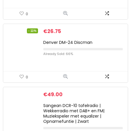
0
€
26.75
- 11%
Denver DM-24 Discman
Already Sold: 66%
0
€
49.00
Sangean DCR-10 tafelradio |
Wekkerradio met DAB+ en FM|
Muziekspeler met equalizer |
Opnamefuntie | Zwart