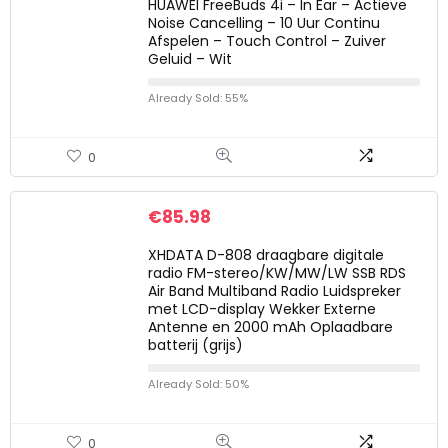
HUAWEI FreeBuds 4i – In Ear – Actieve
Noise Cancelling – 10 Uur Continu
Afspelen – Touch Control – Zuiver
Geluid – Wit
Already Sold: 55%
0
€
85.98
XHDATA D-808 draagbare digitale
radio FM-stereo/KW/MW/LW SSB RDS
Air Band Multiband Radio Luidspreker
met LCD-display Wekker Externe
Antenne en 2000 mAh Oplaadbare
batterij (grijs)
Already Sold: 50%
0