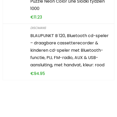
Puzzle Neon Color Line Slodki tydzien
1000
€
11.23
DISCMANS
BLAUPUNKT B 120, Bluetooth cd-speler
– draagbare cassetterecorder &
kinderen cd-speler met Bluetooth-
functie, PLL FM-radio, AUX & USB-
aansluiting, met handvat, kleur: rood
€
94.95
Iets interessants
gevonden?