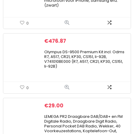
microfoon voor iPhone, Samsung enz.
(zwart)
0
€
476.87
Olympus DS-9500 Premium Kit incl. Odms
R7, A517, CR21, KP30, CS151, li-92B,
V741010BE000 (R7, A517, CR21, KP30, CS151,
li-92B)
0
€
29.00
LEMEGA PR2 Draagbare DAB/DAB+ en FM
Digitale Radio, Draagbare Digit Radio,
Personal Pocket DAB Radio, Wekker, 40
Voorkeuzestations, Koptelefoon-Out,