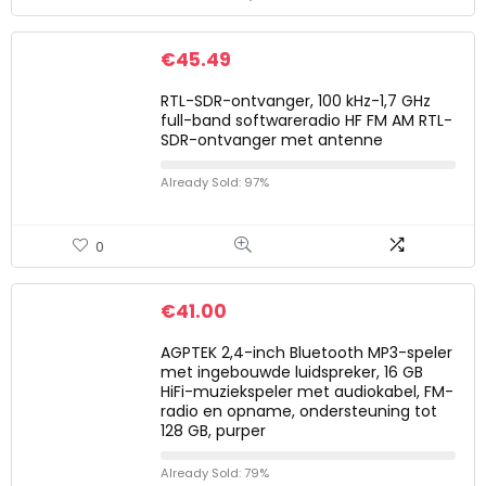
€
45.49
RTL-SDR-ontvanger, 100 kHz-1,7 GHz
full-band softwareradio HF FM AM RTL-
SDR-ontvanger met antenne
Already Sold: 97%
0
€
41.00
AGPTEK 2,4-inch Bluetooth MP3-speler
met ingebouwde luidspreker, 16 GB
HiFi-muziekspeler met audiokabel, FM-
radio en opname, ondersteuning tot
128 GB, purper
Already Sold: 79%