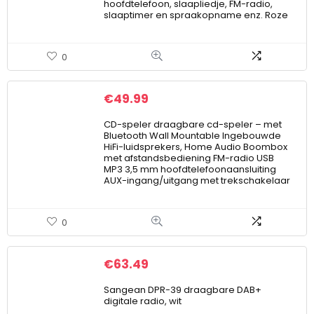
hoofdtelefoon, slaapliedje, FM-radio,
slaaptimer en spraakopname enz. Roze
0
€
49.99
CD-speler draagbare cd-speler – met
Bluetooth Wall Mountable Ingebouwde
HiFi-luidsprekers, Home Audio Boombox
met afstandsbediening FM-radio USB
MP3 3,5 mm hoofdtelefoonaansluiting
AUX-ingang/uitgang met trekschakelaar
0
€
63.49
Sangean DPR-39 draagbare DAB+
digitale radio, wit